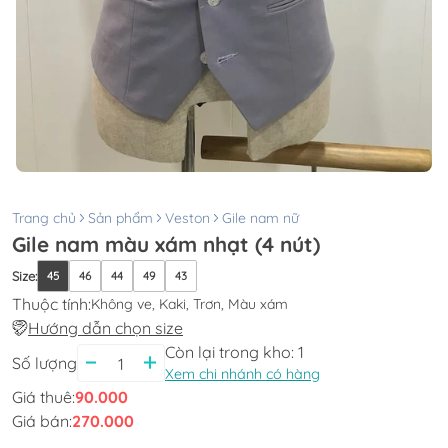
Trang chủ
Sản phẩm
Veston
Gile nam nữ
Gile nam màu xám nhạt (4 nút)
Size
:
45
46
44
49
43
Thuộc tính:
Không ve, Kaki, Trơn, Màu xám
Hướng dẫn chọn size
Còn lại trong kho:
1
Số lượng
Xem chi nhánh có hàng
Giá thuê:
90.000
Giá bán:
270.000