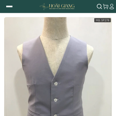
Mã:
SP278