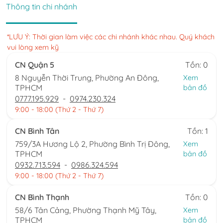
Thông tin chi nhánh
*LƯU Ý: Thời gian làm việc các chi nhánh khác nhau. Quý khách
vui lòng xem kỹ
CN Quận 5
Tồn: 0
8 Nguyễn Thời Trung, Phường An Đông,
Xem
TPHCM
bản đồ
0777.195.929
-
0974.230.324
9:00 - 18:00 (Thứ 2 - Thứ 7)
CN Bình Tân
Tồn: 1
759/3A Hương Lộ 2, Phường Bình Trị Đông,
Xem
TPHCM
bản đồ
0932.713.594
-
0986.324.594
9:00 - 18:00 (Thứ 2 - Thứ 7)
CN Bình Thạnh
Tồn: 0
58/6 Tân Cảng, Phường Thạnh Mỹ Tây,
Xem
TPHCM
bản đồ