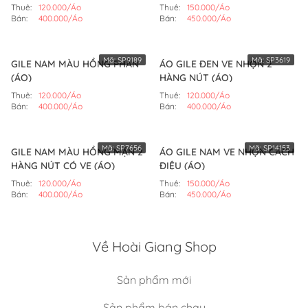
Thuê:
120.000/Áo
Thuê:
150.000/Áo
Bán:
400.000/Áo
Bán:
450.000/Áo
Mã:
SP9189
Mã:
SP3619
GILE NAM MÀU HỒNG PHẤN
ÁO GILE ĐEN VE NHỌN 2
(ÁO)
HÀNG NÚT (ÁO)
Thuê:
120.000/Áo
Thuê:
120.000/Áo
Bán:
400.000/Áo
Bán:
400.000/Áo
Mã:
SP7656
Mã:
SP14153
GILE NAM MÀU HỒNG MẬN 2
ÁO GILE NAM VE NHỌN CÁCH
HÀNG NÚT CÓ VE (ÁO)
ĐIỆU (ÁO)
Thuê:
120.000/Áo
Thuê:
150.000/Áo
Bán:
400.000/Áo
Bán:
450.000/Áo
Về Hoài Giang Shop
Sản phẩm mới
Sản phẩm bán chạy