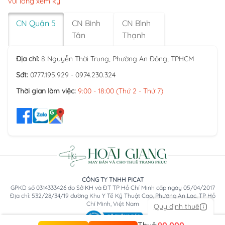
vui lòng xem kỹ
CN Quận 5
CN Bình
CN Bình
Tân
Thạnh
Địa chỉ:
8 Nguyễn Thời Trung, Phường An Đông, TPHCM
Sđt:
0777.195.929 - 0974.230.324
Thời gian làm việc:
9:00 - 18:00 (Thứ 2 - Thứ 7)
CÔNG TY TNHH PICAT
GPKD số 0314333426 do Sở KH và ĐT TP Hồ Chí Minh cấp ngày 05/04/2017
Địa chỉ: 532/28/34/19 đường Khu Y Tế Kỹ Thuật Cao, Phường An Lạc, TP Hồ
Chí Minh, Việt Nam
Quy định thuê