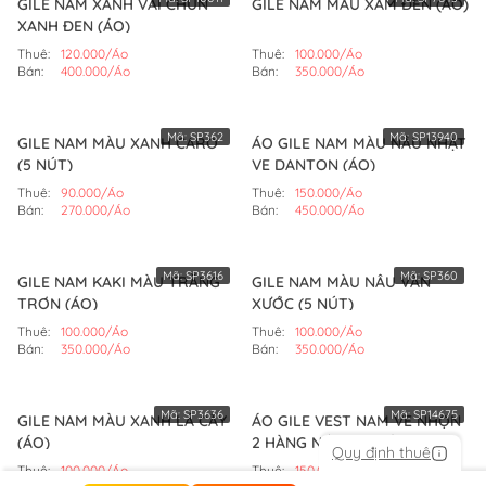
GILE NAM XANH VẢI CHUN
GILE NAM MÀU XÁM ĐEN (ÁO)
XANH ĐEN (ÁO)
Thuê:
120.000/Áo
Thuê:
100.000/Áo
Bán:
400.000/Áo
Bán:
350.000/Áo
Mã:
SP362
Mã:
SP13940
GILE NAM MÀU XANH CARO
ÁO GILE NAM MÀU NÂU NHẠT
(5 NÚT)
VE DANTON (ÁO)
Thuê:
90.000/Áo
Thuê:
150.000/Áo
Bán:
270.000/Áo
Bán:
450.000/Áo
Mã:
SP3616
Mã:
SP360
GILE NAM KAKI MÀU TRẮNG
GILE NAM MÀU NÂU VÂN
TRƠN (ÁO)
XƯỚC (5 NÚT)
Thuê:
100.000/Áo
Thuê:
100.000/Áo
Bán:
350.000/Áo
Bán:
350.000/Áo
Mã:
SP3636
Mã:
SP14675
GILE NAM MÀU XANH LÁ CÂY
ÁO GILE VEST NAM VE NHỌN
(ÁO)
2 HÀNG NÚT (V2) (ÁO)
Quy định thuê
Thuê:
100.000/Áo
Thuê:
150.000/Áo