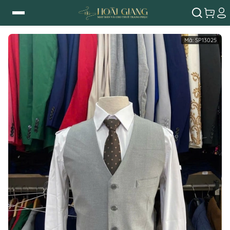
Mã:
SP13025