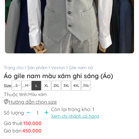
Trang chủ
Sản phẩm
Veston
Gile nam nữ
Áo gile nam màu xám ghi sáng (Áo)
Size
:
S
M
L
XL
2XL
3XL
4XL
5XL
Thuộc tính:
Màu xám
Hướng dẫn chọn size
Còn lại trong kho:
1
Số lượng
Xem chi nhánh có hàng
Giá thuê:
150.000
Giá bán:
450.000