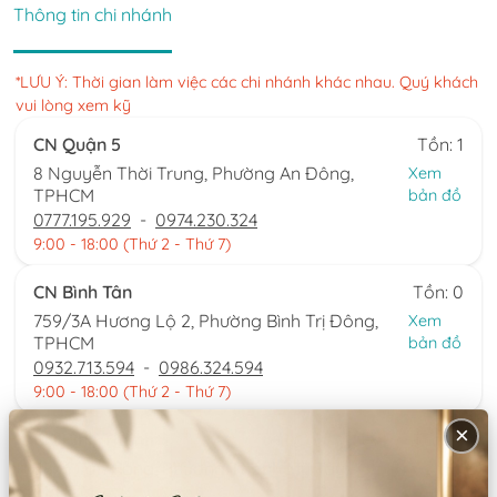
Thông tin chi nhánh
*LƯU Ý: Thời gian làm việc các chi nhánh khác nhau. Quý khách
vui lòng xem kỹ
CN Quận 5
Tồn: 1
8 Nguyễn Thời Trung, Phường An Đông,
Xem
TPHCM
bản đồ
0777.195.929
-
0974.230.324
9:00 - 18:00 (Thứ 2 - Thứ 7)
CN Bình Tân
Tồn: 0
759/3A Hương Lộ 2, Phường Bình Trị Đông,
Xem
TPHCM
bản đồ
0932.713.594
-
0986.324.594
9:00 - 18:00 (Thứ 2 - Thứ 7)
×
CN Bình Thạnh
Tồn: 0
58/6 Tân Cảng, Phường Thạnh Mỹ Tây,
Xem
TPHCM
bản đồ