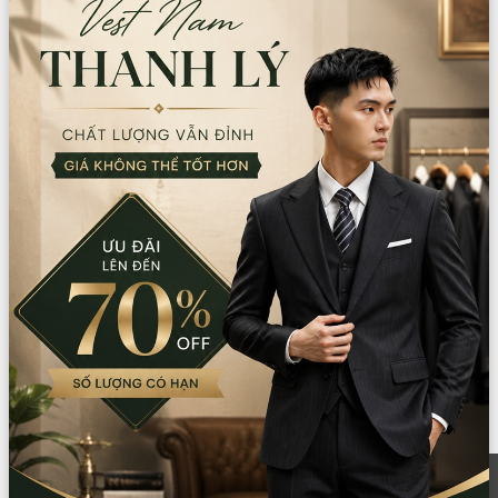
086.7474.247
-
086.8644.086
9:00 - 18:00 (Thứ 2 - Chủ nhật)
Thông tin sản phẩm
Chất liệu:
kaki
Xuất xứ:
Việt Nam
Hướng dẫn sử dụng:
Giặt tay/giặt máy
Lưu ý:
Không dùng thuốc tẩy Không giặt bằng nước sôi
Mô tả sản phẩm