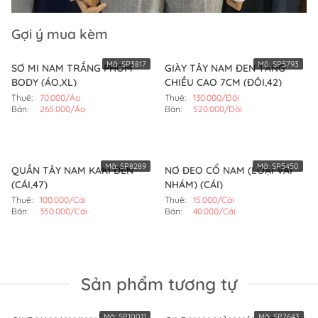
Gợi ý mua kèm
Mã:
SP3817
Mã:
SP5793
SƠ MI NAM TRẮNG PHOM
GIÀY TÂY NAM ĐEN TĂNG
BODY (ÁO,XL)
CHIỀU CAO 7CM (ĐÔI,42)
Thuê:
70.000/Áo
Thuê:
130.000/Đôi
Bán:
265.000/Áo
Bán:
520.000/Đôi
Mã:
SP8289
Mã:
SP5450
QUẦN TÂY NAM KAKI ĐEN
NƠ ĐEO CỔ NAM (LOẠI VẢI
(CÁI,47)
NHÁM) (CÁI)
Thuê:
100.000/Cái
Thuê:
15.000/Cái
Bán:
350.000/Cái
Bán:
40.000/Cái
Sản phẩm tương tự
Mã:
SP10011
Mã:
SP7643