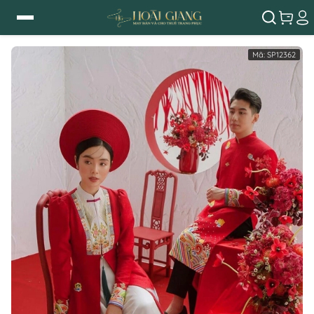
Mã:
SP12362