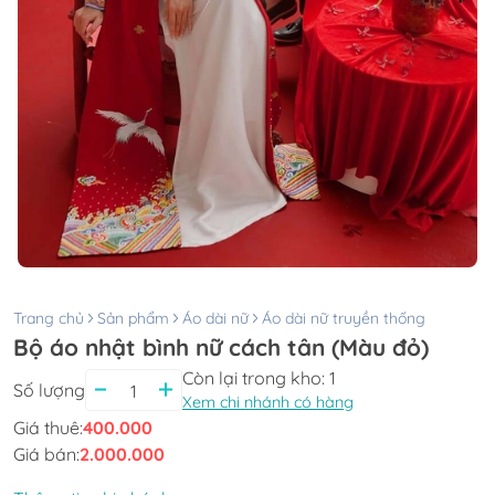
Trang chủ
Sản phẩm
Áo dài nữ
Áo dài nữ truyền thống
Bộ áo nhật bình nữ cách tân (Màu đỏ)
Còn lại trong kho:
1
Số lượng
Xem chi nhánh có hàng
Giá thuê:
400.000
Giá bán:
2.000.000