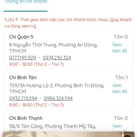
Thông tin chi nhánh
*LƯU Ý: Thời gian làm việc các chi nhánh khác nhau. Quý khách
vui lòng xem kỹ
CN Quận 5
Tồn: 0
8 Nguyễn Thời Trung, Phường An Đông,
Xem
TPHCM
bản đồ
0777.195.929
-
0974.230.324
9:00 - 18:00 (Thứ 2 - Thứ 7)
CN Bình Tân
Tồn: 1
759/3A Hương Lộ 2, Phường Bình Trị Đông,
Xem
TPHCM
bản đồ
0932.713.594
-
0986.324.594
9:00 - 18:00 (Thứ 2 - Thứ 7)
CN Bình Thạnh
Tồn: 0
58/6 Tân Cảng, Phường Thạnh Mỹ Tây,
Xem
TPHCM
bản đồ