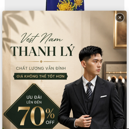
×
Trang chủ
Sản phẩm
Áo dài nữ
Áo dài nữ truyền thống
Áo dài nữ xanh vẽ hoa cúc đại đóa (Áo)
Size
:
M
Thuộc tính:
Màu xanh, hoa
Còn lại trong kho:
1
Số lượng
Xem chi nhánh có hàng
Giá thuê:
360.000
Giá bán:
1.440.000
Thông tin chi nhánh