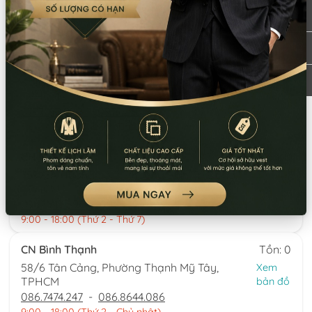
*LƯU Ý: Thời gian làm việc các chi nhánh khác nhau. Quý khách
vui lòng xem kỹ
CN Quận 5
Tồn: 1
8 Nguyễn Thời Trung, Phường An Đông,
Xem
TPHCM
bản đồ
0777.195.929
-
0974.230.324
9:00 - 18:00 (Thứ 2 - Thứ 7)
CN Bình Tân
Tồn: 0
759/3A Hương Lộ 2, Phường Bình Trị Đông,
Xem
TPHCM
bản đồ
0932.713.594
-
0986.324.594
9:00 - 18:00 (Thứ 2 - Thứ 7)
CN Bình Thạnh
Tồn: 0
58/6 Tân Cảng, Phường Thạnh Mỹ Tây,
Xem
TPHCM
bản đồ
086.7474.247
-
086.8644.086