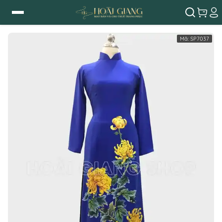
Mã:
SP7037