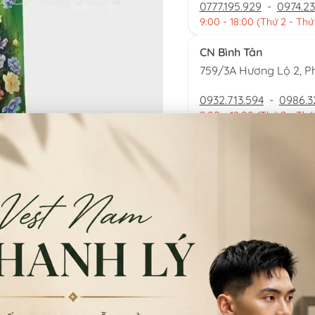
0777.195.929
-
0974.23
9:00 - 18:00 (Thứ 2 - Thứ
CN Bình Tân
759/3A Hương Lộ 2, P
0932.713.594
-
0986.3
9:00 - 18:00 (Thứ 2 - Thứ
CN Bình Thạnh
58/6 Tân Cảng, Phườ
086.7474.247
-
086.86
9:00 - 18:00 (Thứ 2 - Chủ
Đặt thu