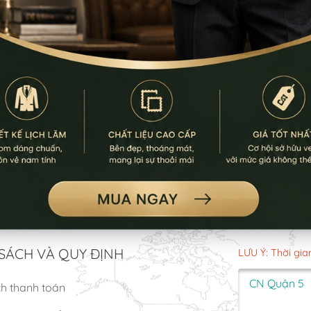
SÁCH VÀ QUY ĐỊNH
LƯU Ý: Thời gia
CN Quận 5
ch thanh toán