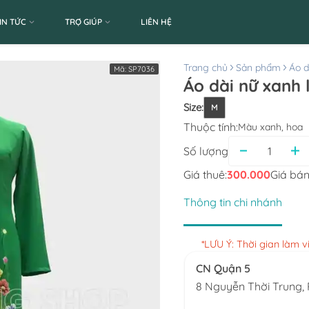
IN TỨC
TRỢ GIÚP
LIÊN HỆ
Trang chủ
Sản phẩm
Áo d
Mã:
SP7036
Áo dài nữ xanh 
Size
:
M
Thuộc tính:
Màu xanh, hoa
Số lượng
Giá thuê:
300.000
Giá bán
Thông tin chi nhánh
*LƯU Ý: Thời gian làm 
CN Quận 5
8 Nguyễn Thời Trung