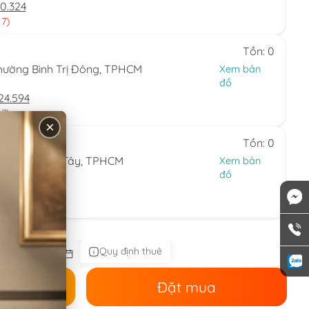
0.324
 7)
Tồn: 0
hường Bình Trị Đông, TPHCM
Xem bản
đồ
24.594
 7)
×
Tồn: 0
ng Thạnh Mỹ Tây, TPHCM
Xem bản
đồ
44.086
 nhật)
Quy định thuê
ê
Đặt mua