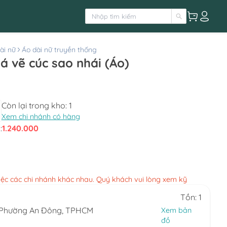
ài nữ
Áo dài nữ truyền thống
lá vẽ cúc sao nhái (Áo)
Còn lại trong kho:
1
Xem chi nhánh có hàng
:
1.240.000
việc các chi nhánh khác nhau. Quý khách vui lòng xem kỹ
Tồn: 1
, Phường An Đông, TPHCM
Xem bản
đồ