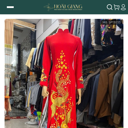
Mã:
SP13033