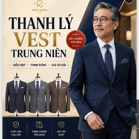
*LƯU Ý: Thời gian làm việc các chi nhánh khác nhau. Quý khách
vui lòng xem kỹ
CN Quận 5
Tồn: 0
8 Nguyễn Thời Trung, Phường An Đông,
Xem
TPHCM
bản đồ
0777.195.929
-
0974.230.324
9:00 - 18:00 (Thứ 2 - Thứ 7)
CN Bình Tân
Tồn: 1
759/3A Hương Lộ 2, Phường Bình Trị Đông,
Xem
TPHCM
bản đồ
0932.713.594
-
0986.324.594
9:00 - 18:00 (Thứ 2 - Thứ 7)
CN Bình Thạnh
Tồn: 0
58/6 Tân Cảng, Phường Thạnh Mỹ Tây,
Xem
TPHCM
bản đồ
086.7474.247
-
086.8644.086
9:00 - 18:00 (Thứ 2 - Chủ nhật)