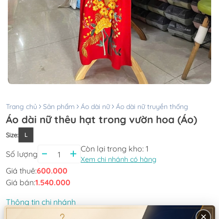
Trang chủ
Sản phẩm
Áo dài nữ
Áo dài nữ truyền thống
Áo dài nữ thêu hạt trong vườn hoa (Áo)
Size
:
L
Còn lại trong kho:
1
Số lượng
Xem chi nhánh có hàng
Giá thuê:
600.000
Giá bán:
1.540.000
Thông tin chi nhánh
×