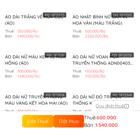
Mã:
SP13370
Mã:
SP12315
ÁO DÀI TRẮNG VẼ HOA CÚC
ÁO NHẬT BÌNH NỮ GẤM IN
(ÁO)
HOA VĂN (MÀU TRẮNG)
Thuê:
350.000/Áo
Thuê:
500.000/Bộ
Bán:
1.400.000/Áo
Bán:
2.500.000/Bộ
Mã:
SP7041
Mã:
SP12030
ÁO DÀI NỮ MÀU KEM VẼ HOA
ÁO DÀI NỮ VOAN HOA
HỒNG (ÁO)
TRUYỀN THỐNG ADN004030
(BỘ)
Thuê:
300.000/Áo
Thuê:
150.000/Bộ
Bán:
1.240.000/Áo
Bán:
550.000/Bộ
Mã:
SP12814
Mã:
SP13349
ÁO DÀI NỮ TRUYỀN THỐNG
ÁO DÀI NỮ ĐỎ TRUYỀN
MÀU VÀNG KẾT HOA MAI (ÁO)
THỐNG KẾT CHỮ HỶ CÁCH
Quy định thuê
ĐIỆU (ÁO)
Thuê:
300.000/Áo
Thuê:
500.000/Áo
Bán:
1.300.000/Áo
Bán:
2.000.000/Áo
Thuê:
600.000
Đặt Thuê
Đặt Mua
Bán :
1.540.000
Về Hoài Giang Shop