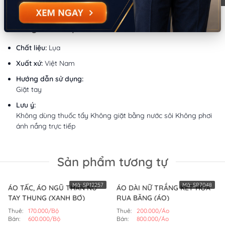
Thông tin sản phẩm
Chất liệu:
Lụa
Xuất xứ:
Việt Nam
Hướng dẫn sử dụng:
Giặt tay
Lưu ý:
Không dùng thuốc tẩy Không giặt bằng nước sôi Không phơi
ánh nắng trực tiếp
Sản phẩm tương tự
Mã:
SP12257
Mã:
SP7048
ÁO TẤC, ÁO NGŨ THÂN NỮ
ÁO DÀI NỮ TRẮNG KẾT HOA
TAY THỤNG (XANH BƠ)
RUA BĂNG (ÁO)
Thuê:
170.000/Bộ
Thuê:
200.000/Áo
Bán:
600.000/Bộ
Bán:
800.000/Áo