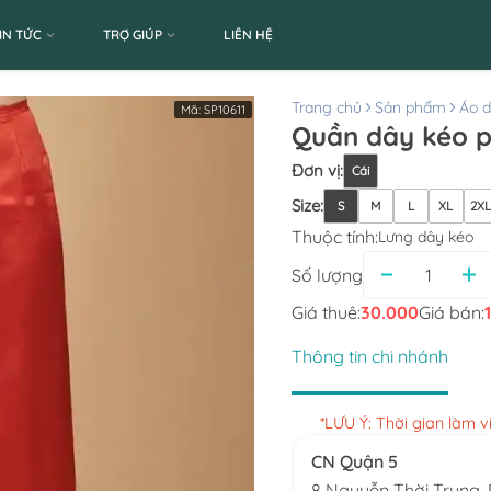
IN TỨC
TRỢ GIÚP
LIÊN HỆ
Trang chủ
Sản phẩm
Áo d
Mã:
SP10611
Đơn vị
:
Cái
Size
:
S
M
L
XL
2X
Thuộc tính:
Lưng dây kéo
Số lượng
Giá thuê:
30.000
Giá bán:
Thông tin chi nhánh
*LƯU Ý: Thời gian làm 
CN Quận 5
8 Nguyễn Thời Trung