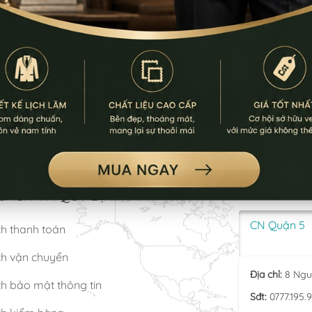
SÁCH VÀ QUY ĐỊNH
LƯU Ý: Thời gia
CN Quận 5
ch thanh toán
ch vận chuyển
Địa chỉ:
8 Ngu
h bảo mật thông tin
Sđt:
0777.195.