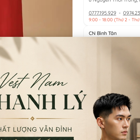
0777.195.929
-
0974.23
9:00 - 18:00 (Thứ 2 - Thứ
CN Bình Tân
759/3A Hương Lộ 2, P
0932.713.594
-
0986.3
9:00 - 18:00 (Thứ 2 - Thứ
CN Bình Thạnh
58/6 Tân Cảng, Phườ
086.7474.247
-
086.86
9:00 - 18:00 (Thứ 2 - Chủ
Đặt thu