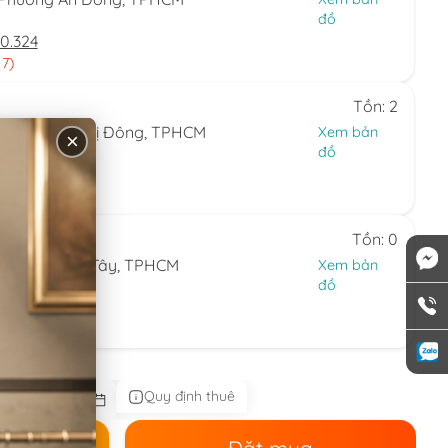
đồ
0.324
 7)
Tồn: 2
hường Bình Trị Đông, TPHCM
Xem bản
×
đồ
24.594
 7)
Tồn: 0
ng Thạnh Mỹ Tây, TPHCM
Xem bản
đồ
44.086
 nhật)
Quy định thuê
ê
Đặt mua