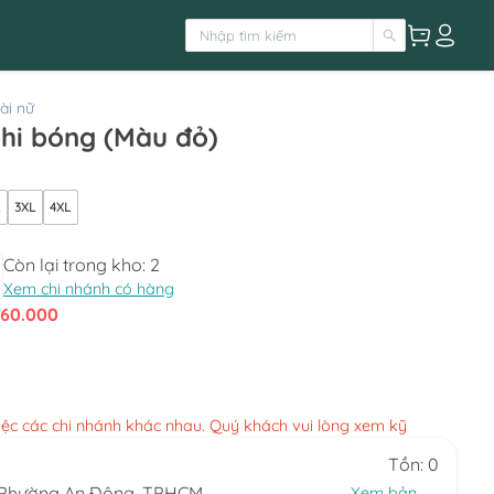
ài nữ
Quần dây kéo phi bóng (Màu đỏ)
L
3XL
4XL
Còn lại trong kho:
2
Xem chi nhánh có hàng
160.000
việc các chi nhánh khác nhau. Quý khách vui lòng xem kỹ
Tồn: 0
, Phường An Đông, TPHCM
Xem bản