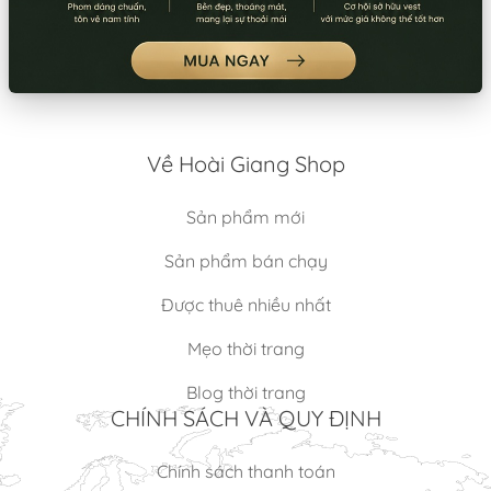
Mã:
SP10677
Mã:
SP10826
QUẦN DÂY KÉO PHI BÓNG
QUẦN DÂY KÉO PHI BÓNG 2
(XANH ĐEN)
(CAM SỮA)
Thuê:
30.000/Cái
Thuê:
30.000/Bộ
Bán:
160.000/Cái
Bán:
160.000/Bộ
Về Hoài Giang Shop
Sản phẩm mới
Sản phẩm bán chạy
Được thuê nhiều nhất
Mẹo thời trang
Blog thời trang
CHÍNH SÁCH VÀ QUY ĐỊNH
Chính sách thanh toán