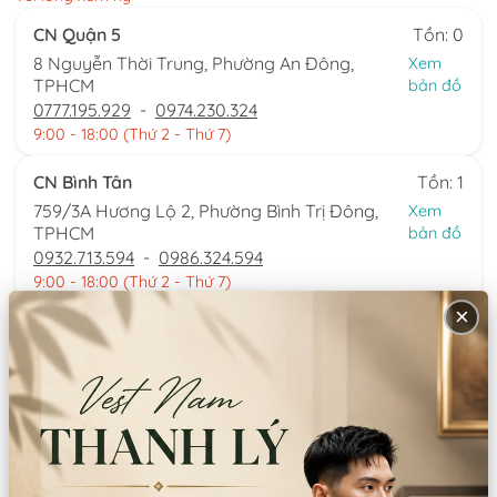
CN Quận 5
Tồn: 0
8 Nguyễn Thời Trung, Phường An Đông,
Xem
TPHCM
bản đồ
0777.195.929
-
0974.230.324
9:00 - 18:00 (Thứ 2 - Thứ 7)
CN Bình Tân
Tồn: 1
759/3A Hương Lộ 2, Phường Bình Trị Đông,
Xem
TPHCM
bản đồ
0932.713.594
-
0986.324.594
9:00 - 18:00 (Thứ 2 - Thứ 7)
×
CN Bình Thạnh
Tồn: 0
58/6 Tân Cảng, Phường Thạnh Mỹ Tây,
Xem
TPHCM
bản đồ
086.7474.247
-
086.8644.086
9:00 - 18:00 (Thứ 2 - Chủ nhật)