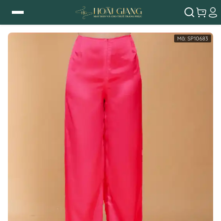
Mã:
SP10683