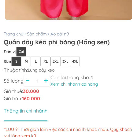
Trang chủ
Sản phẩm
Áo dài nữ
Quần dây kéo phi bóng (Hồng sen)
Đơn vị
:
Cái
Size
:
S
M
L
XL
2XL
3XL
4XL
Thuộc tính:
Lưng dây kéo
Còn lại trong kho:
1
Số lượng
Xem chi nhánh có hàng
Giá thuê:
30.000
Giá bán:
160.000
Thông tin chi nhánh
*LƯU Ý: Thời gian làm việc các chi nhánh khác nhau. Quý khách
vui lòng xem kỹ