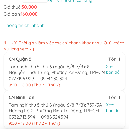
Xem chi nhánh có hàng
Giá thuê:
30.000
Giá bán:
160.000
Thông tin chi nhánh
*LƯU Ý: Thời gian làm việc các chi nhánh khác nhau. Quý khách
vui lòng xem kỹ
CN Quận 5
Tồn: 1
Tạm nghỉ thứ 5-thứ 6 (ngày 6/8-7/8): 8
Xem
Nguyễn Thời Trung, Phường An Đông, TPHCM
bản đồ
0777.195.929
-
0974.230.324
9:00 - 18:00 (Thứ 2 - Thứ 7)
CN Bình Tân
Tồn: 1
Tạm nghỉ thứ 5-thứ 6 (ngày 6/8-7/8): 759/3A
Xem
Hương Lộ 2, Phường Bình Trị Đông, TPHCM
bản đồ
0932.713.594
-
0986.324.594
9:00 - 18:00 (Thứ 2 - Thứ 7)