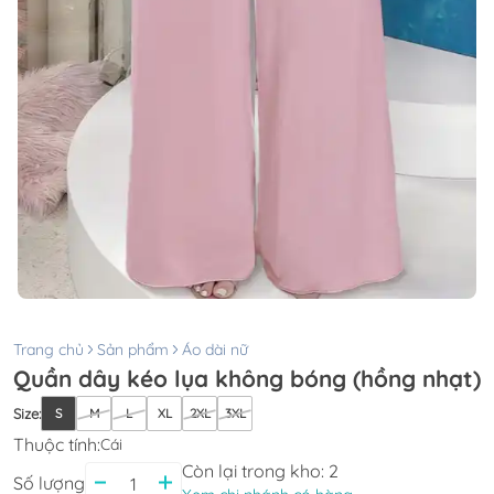
Trang chủ
Sản phẩm
Áo dài nữ
Quần dây kéo lụa không bóng (hồng nhạt)
Size
:
S
M
L
XL
2XL
3XL
Thuộc tính:
Cái
Còn lại trong kho:
2
Số lượng