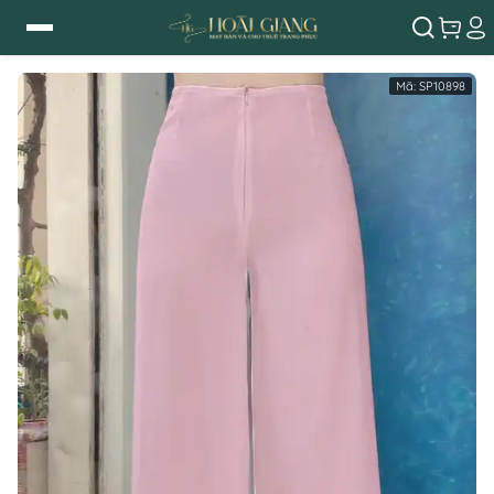
Mã:
SP10898