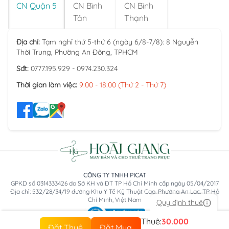
CN Quận 5
CN Bình
CN Bình
Tân
Thạnh
Địa chỉ:
Tạm nghỉ thứ 5-thứ 6 (ngày 6/8-7/8): 8 Nguyễn
Thời Trung, Phường An Đông, TPHCM
Sđt:
0777.195.929 - 0974.230.324
Thời gian làm việc:
9:00 - 18:00 (Thứ 2 - Thứ 7)
CÔNG TY TNHH PICAT
GPKD số 0314333426 do Sở KH và ĐT TP Hồ Chí Minh cấp ngày 05/04/2017
Địa chỉ: 532/28/34/19 đường Khu Y Tế Kỹ Thuật Cao, Phường An Lạc, TP Hồ
Chí Minh, Việt Nam
Quy định thuê
Thuê:
30.000
Đặt Thuê
Đặt Mua