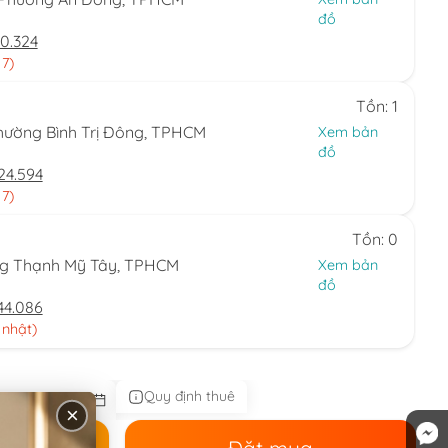
đồ
0.324
 7)
Tồn: 1
hường Bình Trị Đông, TPHCM
Xem bản
đồ
24.594
 7)
Tồn: 0
ng Thạnh Mỹ Tây, TPHCM
Xem bản
đồ
44.086
 nhật)
Quy định thuê
×
ê
Đặt mua