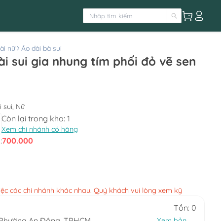
ài nữ
Áo dài bà sui
ài sui gia nhung tím phối đỏ vẽ sen
i sui, Nữ
Còn lại trong kho:
1
Xem chi nhánh có hàng
:
700.000
việc các chi nhánh khác nhau. Quý khách vui lòng xem kỹ
Tồn: 0
, Phường An Đông, TPHCM
Xem bản