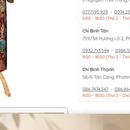
0777.195.929
-
0974.23
9:00 - 18:00 (Thứ 2 - Thứ
CN Bình Tân
759/3A Hương Lộ 2, P
0932.713.594
-
0986.3
9:00 - 18:00 (Thứ 2 - Thứ
CN Bình Thạnh
58/6 Tân Cảng, Phườ
086.7474.247
-
086.86
9:00 - 18:00 (Thứ 2 - Chủ
Đặt thu