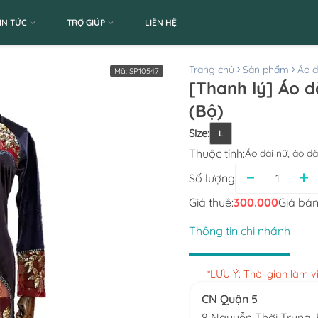
IN TỨC
TRỢ GIÚP
LIÊN HỆ
Trang chủ
Sản phẩm
Áo d
Mã:
SP10547
[Thanh lý] Áo d
(Bộ)
Size
:
L
Thuộc tính:
Áo dài nữ, áo dà
Số lượng
Giá thuê:
300.000
Giá bán
Thông tin chi nhánh
*LƯU Ý: Thời gian làm 
CN Quận 5
8 Nguyễn Thời Trung