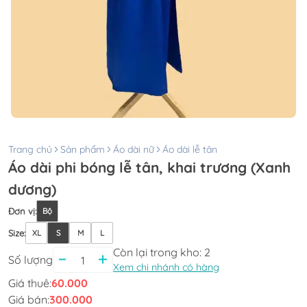
Trang chủ
Sản phẩm
Áo dài nữ
Áo dài lễ tân
Áo dài phi bóng lễ tân, khai trương (Xanh
dương)
Đơn vị
:
Bộ
Size
:
XL
S
M
L
Còn lại trong kho:
2
Số lượng
Xem chi nhánh có hàng
Giá thuê:
60.000
Giá bán:
300.000