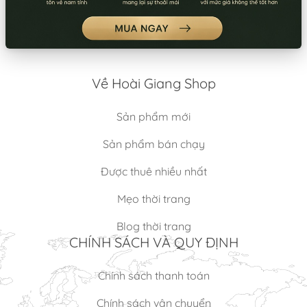
THÀNH KHAI TRƯƠNG (XANH
MÀU TRẮNG GẠO (BỘ)
DA TRỜI)
Thuê:
80.000/Áo
Thuê:
200.000/Bộ
Bán:
390.000/Áo
Bán:
700.000/Bộ
Về Hoài Giang Shop
Sản phẩm mới
Sản phẩm bán chạy
Được thuê nhiều nhất
Mẹo thời trang
Blog thời trang
CHÍNH SÁCH VÀ QUY ĐỊNH
Chính sách thanh toán
Chính sách vận chuyển