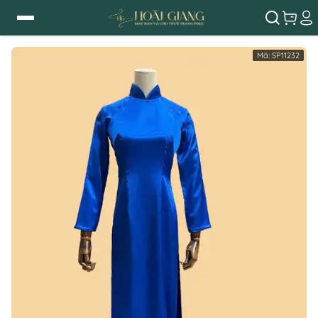
Mã:
SP11232