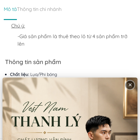
Mô tả
Thông tin chi nhánh
Chú ý:
-Giá sản phẩm là thuê theo lô từ 4 sản phẩm trở 
lên﻿﻿
Thông tin sản phẩm
Chất liệu:
Lụa/Phi bóng
×
Xuất xứ:
Việt Nam
Hướng dẫn sử dụng:
Giặt tay/giặt máy
Lưu ý:
Không dùng thuốc tẩy Không giặt bằng nước sôi
Sản phẩm tương tự