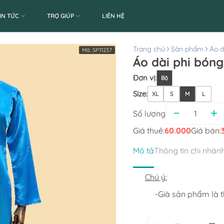
IN TỨC
TRỢ GIÚP
LIÊN HỆ
Trang chủ
Sản phẩm
Áo d
Mã:
SP11237
Áo dài phi bóng
Đơn vị
:
Bộ
Size
:
XL
S
M
L
Số lượng
Giá thuê:
60.000
Giá bán:
Mô tả
Thông tin chi nhán
Chú ý:
-Giá sản phẩm là th