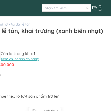
ài nữ
Áo dài lễ tân
 lễ tân, khai trương (xanh biển nhạt)
Còn lại trong kho:
1
Xem chi nhánh có hàng
300.000
h
uê theo lô từ 4 sản phẩm trở lên﻿﻿