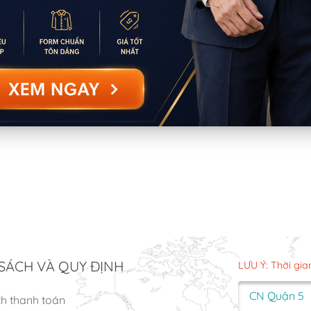
SÁCH VÀ QUY ĐỊNH
LƯU Ý: Thời gia
CN Quận 5
ch thanh toán