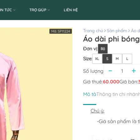
IN TỨC
TRỢ GIÚP
LIÊN HỆ
Trang chủ
Sản phẩm
Áo d
Mã:
SP11224
Áo dài phi bóng
Đơn vị
:
Bộ
Size
:
XL
S
M
L
Số lượng
Giá thuê:
60.000
Giá bán:
Mô tả
Thông tin chi nhán
Chú ý:
-Giá sản phẩm là th