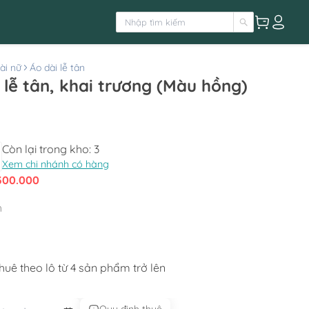
ài nữ
Áo dài lễ tân
 lễ tân, khai trương (Màu hồng)
Còn lại trong kho:
3
Xem chi nhánh có hàng
300.000
h
uê theo lô từ 4 sản phẩm trở lên﻿﻿