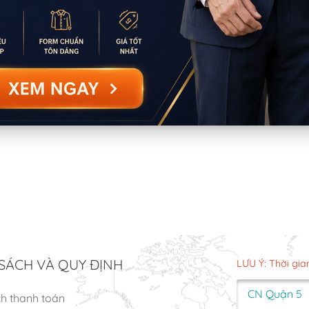
SÁCH VÀ QUY ĐỊNH
LƯU Ý: Thời gia
CN Quận 5
ch thanh toán