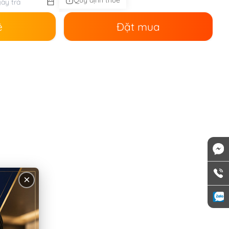
Quy định thuê
ê
Đặt mua
×