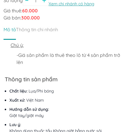
Số lượng
Xem chi nhánh có hàng
Giá thuê:
60.000
Giá bán:
300.000
Mô tả
Thông tin chi nhánh
Chú ý:
-Giá sản phẩm là thuê theo lô từ 4 sản phẩm trở 
lên﻿﻿
Thông tin sản phẩm
Chất liệu:
Lụa/Phi bóng
Xuất xứ:
Việt Nam
Hướng dẫn sử dụng:
Giặt tay/giặt máy
Lưu ý:
Không dùng thuốc tẩy Không giặt bằng nước sôi