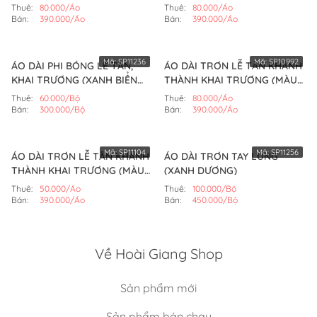
LÁ)
ĐỎ)
Thuê:
80.000/Áo
Thuê:
80.000/Áo
Bán:
390.000/Áo
Bán:
390.000/Áo
Mã:
SP11236
Mã:
SP10992
ÁO DÀI PHI BÓNG LỄ TÂN,
ÁO DÀI TRƠN LỄ TÂN KHÁNH
KHAI TRƯƠNG (XANH BIỂN
THÀNH KHAI TRƯƠNG (MÀU
NHẠT)
TRẮNG)
Thuê:
60.000/Bộ
Thuê:
80.000/Áo
Bán:
300.000/Bộ
Bán:
390.000/Áo
Mã:
SP11104
Mã:
SP11256
ÁO DÀI TRƠN LỄ TÂN KHÁNH
ÁO DÀI TRƠN TAY LỮNG
THÀNH KHAI TRƯƠNG (MÀU
(XANH DƯƠNG)
CAM)
Thuê:
50.000/Áo
Thuê:
100.000/Bộ
Bán:
390.000/Áo
Bán:
450.000/Bộ
Về Hoài Giang Shop
Sản phẩm mới
Sản phẩm bán chạy