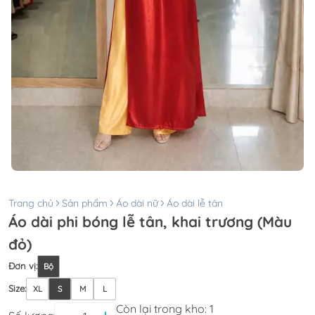
Trang chủ
Sản phẩm
Áo dài nữ
Áo dài lễ tân
Áo dài phi bóng lễ tân, khai trương (Màu
đỏ)
Đơn vị
:
Bộ
Size
:
XL
S
M
L
Còn lại trong kho:
1