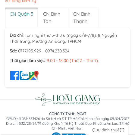
vui lòng xem kỹ
CN Quận 5
CN Bình
CN Bình
Tân
Thạnh
Địa chỉ:
Tạm nghỉ thứ 5-thứ 6 (ngày 6/8-7/8): 8 Nguyễn
Thời Trung, Phường An Đông, TPHCM
Sđt:
0777.195.929 - 0974.230.324
Thời gian làm việc:
9:00 - 18:00 (Thứ 2 - Thứ 7)
CÔNG TY TNHH PICAT
GPKD số 0314333426 do Sở KH và ĐT TP Hồ Chí Minh cấp ngày 05/04/2017
Địa chỉ: 532/28/34/19 đường Khu Y Tế Kỹ Thuật Cao, Phường An Lạc, TP Hồ
Chí Minh, Việt Nam
Quy định thuê