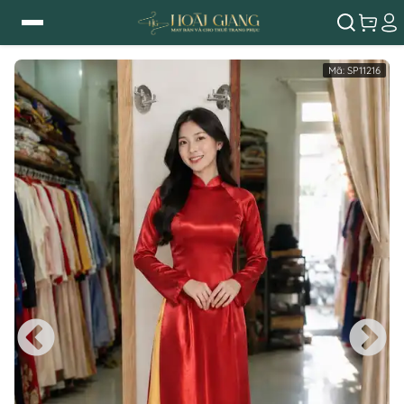
Mã:
SP11216