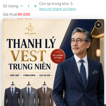
Còn lại trong kho:
5
Số lượng
Xem chi nhánh có hàng
Giá thuê:
80.000
Giá bán:
390.000
×
Thông tin chi nhánh
*LƯU Ý: Thời gian làm việc các chi nhánh khác nhau. Quý khách
vui lòng xem kỹ
CN Quận 5
Tồn: 1
Tạm nghỉ thứ 5-thứ 6 (ngày 6/8-7/8): 8
Xem
Nguyễn Thời Trung, Phường An Đông, TPHCM
bản đồ
0777.195.929
-
0974.230.324
9:00 - 18:00 (Thứ 2 - Thứ 7)
CN Bình Tân
Tồn: 4
Tạm nghỉ thứ 5-thứ 6 (ngày 6/8-7/8): 759/3A
Xem
Hương Lộ 2, Phường Bình Trị Đông, TPHCM
bản đồ
0932.713.594
-
0986.324.594