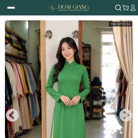
Mã:
SP11004