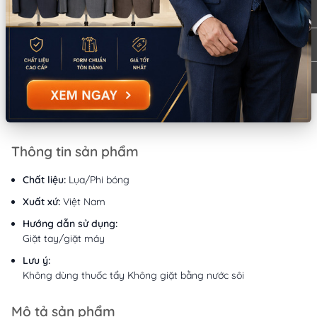
9:00 - 18:00 (Thứ 2 - Thứ 7)
CN Bình Thạnh
Tồn: 0
58/6 Tân Cảng, Phường Thạnh Mỹ Tây,
Xem
TPHCM
bản đồ
086.7474.247
-
086.8644.086
9:00 - 18:00 (Thứ 2 - Chủ nhật)
Thông tin sản phẩm
Chất liệu:
Lụa/Phi bóng
Xuất xứ:
Việt Nam
Hướng dẫn sử dụng:
Giặt tay/giặt máy
Lưu ý:
Không dùng thuốc tẩy Không giặt bằng nước sôi
Mô tả sản phẩm