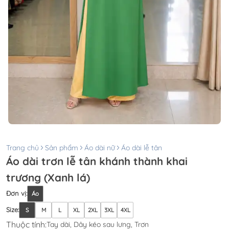
Trang chủ
Sản phẩm
Áo dài nữ
Áo dài lễ tân
Áo dài trơn lễ tân khánh thành khai
trương (Xanh lá)
Đơn vị
:
Áo
Size
:
S
M
L
XL
2XL
3XL
4XL
Thuộc tính:
Tay dài, Dây kéo sau lưng, Trơn