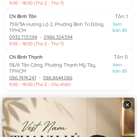
9:00 - 18:00 (Thứ 2 - Thứ 7)
CN Bình Tân
Tồn: 1
759/3A Hương Lộ 2, Phường Bình Trị Đông,
Xem
TPHCM
bản đồ
0932.713.594
-
0986.324.594
9:00 - 18:00 (Thứ 2 - Thứ 7)
CN Bình Thạnh
Tồn: 0
58/6 Tân Cảng, Phường Thạnh Mỹ Tây,
Xem
TPHCM
bản đồ
086.7474.247
-
086.8644.086
9:00 - 18:00 (Thứ 2 - Chủ nhật)
Thông tin sản phẩm
×
Chất liệu:
Đũi/gấm
Xuất xứ:
Việt Nam
Hướng dẫn sử dụng: