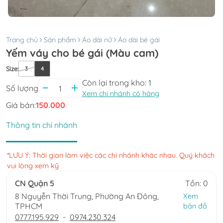
Trang chủ
Sản phẩm
Áo dài nữ
Áo dài bé gái
Yếm váy cho bé gái (Màu cam)
Size
:
3
4
Còn lại trong kho:
1
Số lượng
Xem chi nhánh có hàng
Giá bán:
150.000
Thông tin chi nhánh
*LƯU Ý: Thời gian làm việc các chi nhánh khác nhau. Quý khách
vui lòng xem kỹ
CN Quận 5
Tồn: 0
8 Nguyễn Thời Trung, Phường An Đông,
Xem
TPHCM
bản đồ
0777.195.929
-
0974.230.324