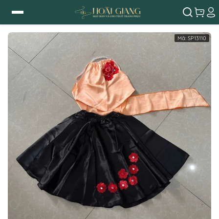
Mã:
SP13110