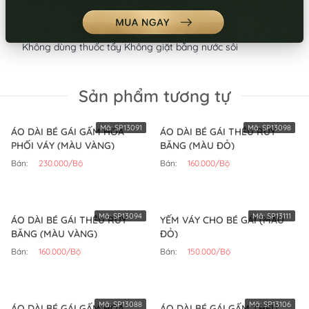
Giặt tay/giặt máy
Lưu ý:
Không dùng thuốc tẩy Không giặt bằng nước sôi
Sản phẩm tương tự
Mã:
SP13091
Mã:
SP13098
ÁO DÀI BÉ GÁI GẤM HOA
ÁO DÀI BÉ GÁI THÊU RUY
PHỐI VÁY (MÀU VÀNG)
BĂNG (MÀU ĐỎ)
Bán:
230.000/Bộ
Bán:
160.000/Bộ
Mã:
SP13094
Mã:
SP13111
ÁO DÀI BÉ GÁI THÊU RUY
YẾM VÁY CHO BÉ GÁI (MÀU
BĂNG (MÀU VÀNG)
ĐỎ)
Bán:
160.000/Bộ
Bán:
150.000/Bộ
Mã:
SP13088
Mã:
SP13106
ÁO DÀI BÉ GÁI GẤM HOA
ÁO DÀI BÉ GÁI GẤM THÊU