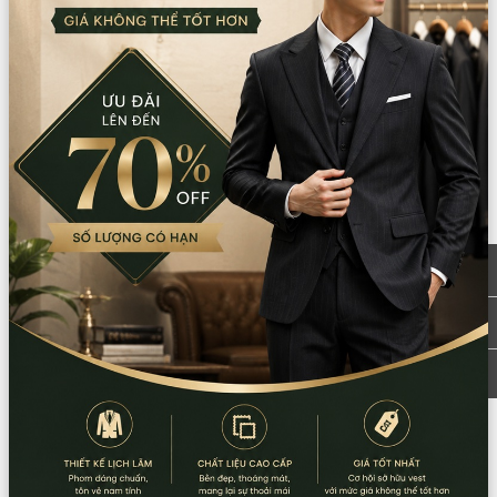
9:00 - 18:00 (Thứ 2 - Thứ 7)
CN Bình Tân
Tồn: 1
759/3A Hương Lộ 2, Phường Bình Trị Đông,
Xem
TPHCM
bản đồ
0932.713.594
-
0986.324.594
9:00 - 18:00 (Thứ 2 - Thứ 7)
CN Bình Thạnh
Tồn: 0
58/6 Tân Cảng, Phường Thạnh Mỹ Tây,
Xem
TPHCM
bản đồ
086.7474.247
-
086.8644.086
9:00 - 18:00 (Thứ 2 - Chủ nhật)
Thông tin sản phẩm
Chất liệu:
Đũi/gấm
Xuất xứ:
Việt Nam
Hướng dẫn sử dụng: