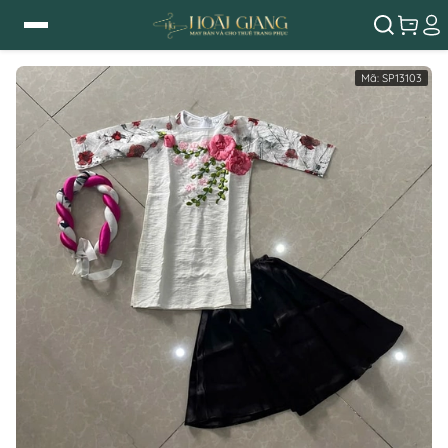
Mã:
SP13103