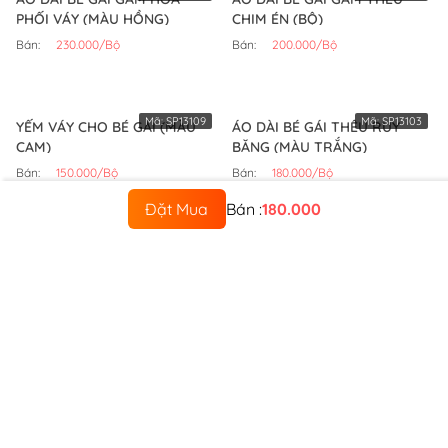
PHỐI VÁY (MÀU HỒNG)
CHIM ÉN (BỘ)
Bán:
230.000/Bộ
Bán:
200.000/Bộ
Mã:
SP13109
Mã:
SP13103
YẾM VÁY CHO BÉ GÁI (MÀU
ÁO DÀI BÉ GÁI THÊU RUY
CAM)
BĂNG (MÀU TRẮNG)
Bán:
150.000/Bộ
Bán:
180.000/Bộ
Đặt Mua
Bán :
180.000
Về Hoài Giang Shop
Sản phẩm mới
Sản phẩm bán chạy
Được thuê nhiều nhất
Mẹo thời trang