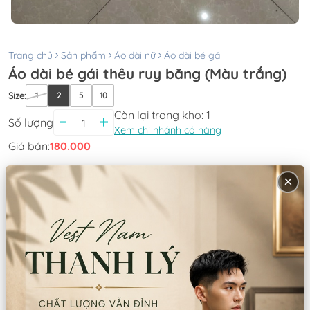
Trang chủ
Sản phẩm
Áo dài nữ
Áo dài bé gái
Áo dài bé gái thêu ruy băng (Màu trắng)
Size
:
1
2
5
10
Còn lại trong kho:
1
Số lượng
Xem chi nhánh có hàng
Giá bán:
180.000
Thông tin chi nhánh
×
*LƯU Ý: Thời gian làm việc các chi nhánh khác nhau. Quý khách
vui lòng xem kỹ
CN Quận 5
Tồn: 0
8 Nguyễn Thời Trung, Phường An Đông,
Xem
TPHCM
bản đồ
0777.195.929
-
0974.230.324