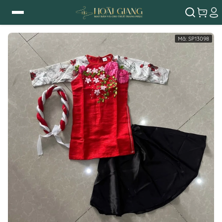
Mã:
SP13098