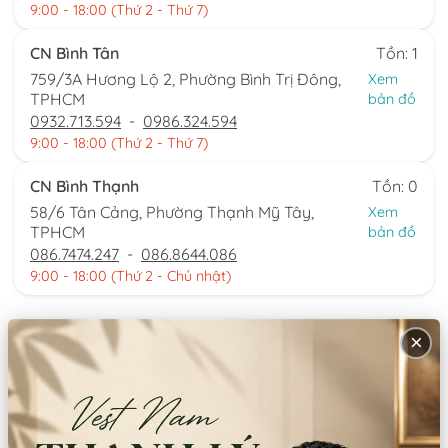
9:00 - 18:00 (Thứ 2 - Thứ 7)
CN Bình Tân
Tồn: 1
759/3A Hương Lộ 2, Phường Bình Trị Đông,
Xem
TPHCM
bản đồ
0932.713.594
-
0986.324.594
9:00 - 18:00 (Thứ 2 - Thứ 7)
CN Bình Thạnh
Tồn: 0
58/6 Tân Cảng, Phường Thạnh Mỹ Tây,
Xem
TPHCM
bản đồ
086.7474.247
-
086.8644.086
9:00 - 18:00 (Thứ 2 - Chủ nhật)
Thông tin sản phẩm
×
Chất liệu:
Đũi/gấm
Xuất xứ:
Việt Nam
Hướng dẫn sử dụng: