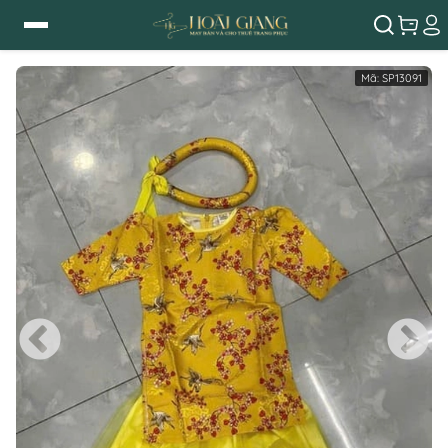
Mã:
SP13091