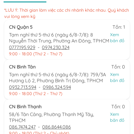
*LƯU Ý: Thời gian làm việc các chi nhánh khác nhau. Quý khách
vui lòng xem kỹ
CN Quận 5
Tồn: 1
Tạm nghỉ thứ 5-thứ 6 (ngày 6/8-7/8): 8
Xem
Nguyễn Thời Trung, Phường An Đông, TPHCM
bản đồ
0777.195.929
-
0974.230.324
9:00 - 18:00 (Thứ 2 - Thứ 7)
CN Bình Tân
Tồn: 0
Tạm nghỉ thứ 5-thứ 6 (ngày 6/8-7/8): 759/3A
Xem
Hương Lộ 2, Phường Bình Trị Đông, TPHCM
bản đồ
0932.713.594
-
0986.324.594
9:00 - 18:00 (Thứ 2 - Thứ 7)
CN Bình Thạnh
Tồn: 0
58/6 Tân Cảng, Phường Thạnh Mỹ Tây,
Xem
TPHCM
bản đồ
086.7474.247
-
086.8644.086
9:00 - 18:00 (Thứ 2 - Chủ nhật)