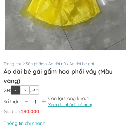
Trang chủ
Sản phẩm
Áo dài nữ
Áo dài bé gái
Áo dài bé gái gấm hoa phối váy (Màu
vàng)
Size
:
2
3
4
Còn lại trong kho:
1
Số lượng
Xem chi nhánh có hàng
Giá bán:
230.000
Thông tin chi nhánh