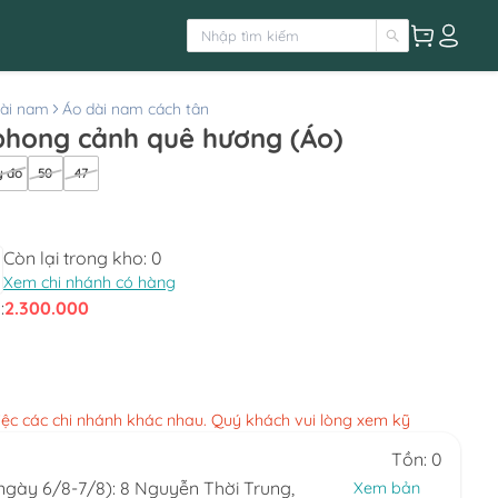
ài nam
Áo dài nam cách tân
phong cảnh quê hương (Áo)
 đo
50
47
Còn lại trong kho:
0
Xem chi nhánh có hàng
:
2.300.000
việc các chi nhánh khác nhau. Quý khách vui lòng xem kỹ
Tồn: 0
(ngày 6/8-7/8): 8 Nguyễn Thời Trung,
Xem bản