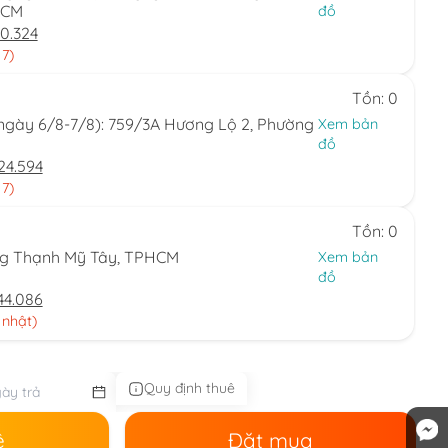
HCM
đồ
0.324
 7)
Tồn: 0
(ngày 6/8-7/8): 759/3A Hương Lộ 2, Phường
Xem bản
đồ
24.594
 7)
Tồn: 0
ng Thạnh Mỹ Tây, TPHCM
Xem bản
đồ
44.086
 nhật)
Quy định thuê
ê
Đặt mua