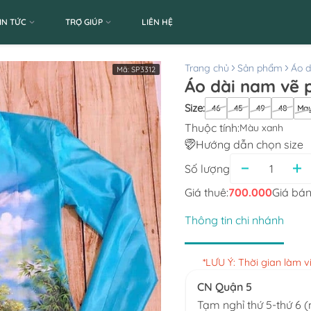
IN TỨC
TRỢ GIÚP
LIÊN HỆ
Trang chủ
Sản phẩm
Áo d
Mã:
SP3312
Áo dài nam vẽ 
Size
:
46
45
49
48
May
Thuộc tính:
Màu xanh
Hướng dẫn chọn size
Số lượng
Giá thuê:
700.000
Giá bán
Thông tin chi nhánh
*LƯU Ý: Thời gian làm 
CN Quận 5
Tạm nghỉ thứ 5-thứ 6 