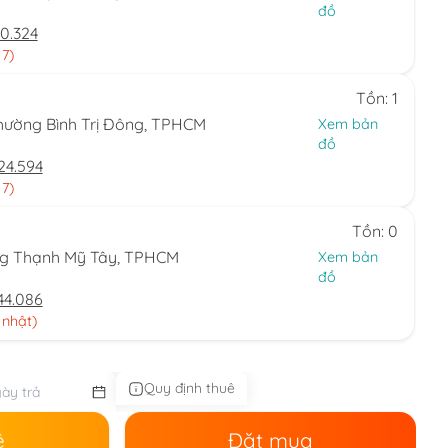
đồ
0.324
 7)
Tồn: 1
hường Bình Trị Đông, TPHCM
Xem bản
đồ
24.594
 7)
Tồn: 0
ng Thạnh Mỹ Tây, TPHCM
Xem bản
đồ
44.086
 nhật)
Quy định thuê
ê
Đặt mua