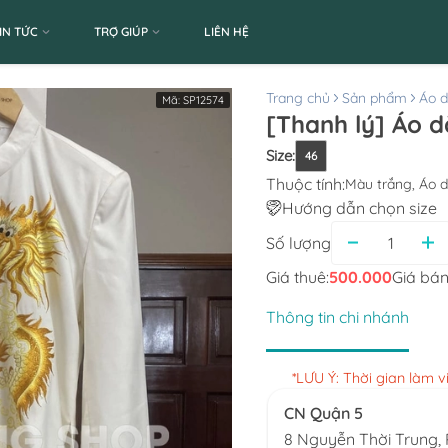
IN TỨC
TRỢ GIÚP
LIÊN HỆ
Trang chủ
Sản phẩm
Áo d
Mã:
SP12574
[Thanh lý] Áo d
Size
:
46
Thuộc tính:
Màu trắng, Áo 
Hướng dẫn chọn size
Số lượng
Giá thuê:
500.000
Giá bán
Thông tin chi nhánh
*LƯU Ý: Thời gian làm 
CN Quận 5
8 Nguyễn Thời Trung