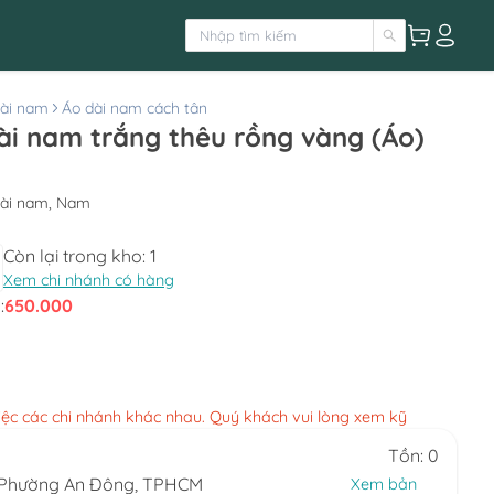
ài nam
Áo dài nam cách tân
ài nam trắng thêu rồng vàng (Áo)
dài nam, Nam
Còn lại trong kho:
1
Xem chi nhánh có hàng
:
650.000
việc các chi nhánh khác nhau. Quý khách vui lòng xem kỹ
Tồn: 0
, Phường An Đông, TPHCM
Xem bản