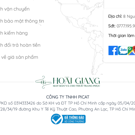
ch vận chuyển
Địa chỉ:
8 Ngu
h bảo mật thông tin
Sđt:
0777.195.
ch kiểm hàng
Thời gian làm 
h đổi trả hoàn tiền
n về giá sản phẩm
CÔNG TY TNHH PICAT
KD số 0314333426 do Sở KH và ĐT TP Hồ Chí Minh cấp ngày 05/04/2
2/28/34/19 đường Khu Y Tế Kỹ Thuật Cao, Phường An Lạc, TP Hồ Chí Mi