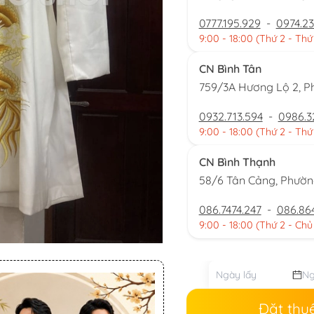
0777.195.929
-
0974.23
9:00 - 18:00 (Thứ 2 - Thứ
CN Bình Tân
759/3A Hương Lộ 2, P
0932.713.594
-
0986.3
9:00 - 18:00 (Thứ 2 - Thứ
CN Bình Thạnh
58/6 Tân Cảng, Phườ
086.7474.247
-
086.86
9:00 - 18:00 (Thứ 2 - Chủ
Đặt thu