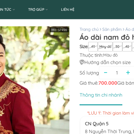
IN TỨC
TRỢ GIÚP
LIÊN HỆ
Trang chủ
Sản phẩm
Áo d
Mã:
SP498
Áo dài nam đỏ 
Size
:
49
May đo
50
48
Thuộc tính:
Màu đỏ
Hướng dẫn chọn size
Số lượng
Giá thuê:
700.000
Giá bán
Thông tin chi nhánh
*LƯU Ý: Thời gian làm 
CN Quận 5
8 Nguyễn Thời Trung