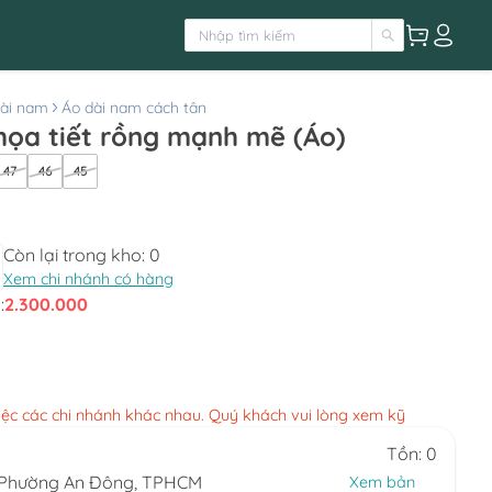
ài nam
Áo dài nam cách tân
họa tiết rồng mạnh mẽ (Áo)
47
46
45
Còn lại trong kho:
0
Xem chi nhánh có hàng
:
2.300.000
việc các chi nhánh khác nhau. Quý khách vui lòng xem kỹ
Tồn: 0
, Phường An Đông, TPHCM
Xem bản