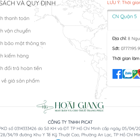
SÁCH VÀ QUY ĐỊNH
LƯU Ý: Thời gia
CN Quận 5
ch thanh toán
ch vận chuyển
Địa chỉ:
8 Ngu
h bảo mật thông tin
Sđt:
0777.195.
ch kiểm hàng
Thời gian làm 
h đổi trả hoàn tiền
n về giá sản phẩm
CÔNG TY TNHH PICAT
KD số 0314333426 do Sở KH và ĐT TP Hồ Chí Minh cấp ngày 05/04/2
2/28/34/19 đường Khu Y Tế Kỹ Thuật Cao, Phường An Lạc, TP Hồ Chí Mi