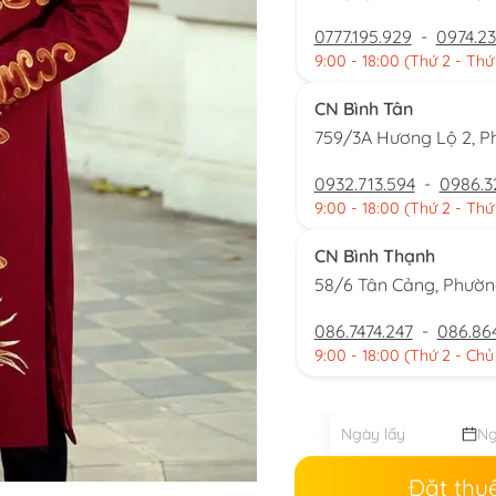
0777.195.929
-
0974.23
9:00 - 18:00 (Thứ 2 - Thứ
CN Bình Tân
759/3A Hương Lộ 2, P
0932.713.594
-
0986.3
9:00 - 18:00 (Thứ 2 - Thứ
CN Bình Thạnh
58/6 Tân Cảng, Phườ
086.7474.247
-
086.86
9:00 - 18:00 (Thứ 2 - Chủ
Đặt thu