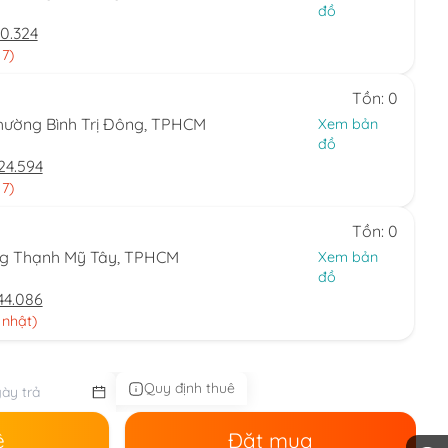
đồ
0.324
 7)
Tồn: 0
hường Bình Trị Đông, TPHCM
Xem bản
đồ
24.594
 7)
Tồn: 0
ng Thạnh Mỹ Tây, TPHCM
Xem bản
đồ
44.086
 nhật)
Quy định thuê
ê
Đặt mua