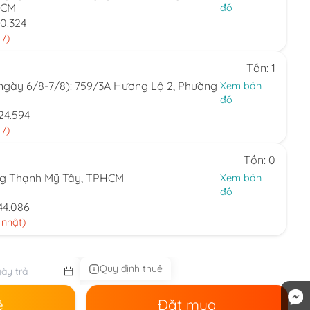
HCM
đồ
0.324
 7)
Tồn: 1
(ngày 6/8-7/8): 759/3A Hương Lộ 2, Phường
Xem bản
đồ
24.594
 7)
Tồn: 0
ng Thạnh Mỹ Tây, TPHCM
Xem bản
đồ
44.086
 nhật)
Quy định thuê
ê
Đặt mua