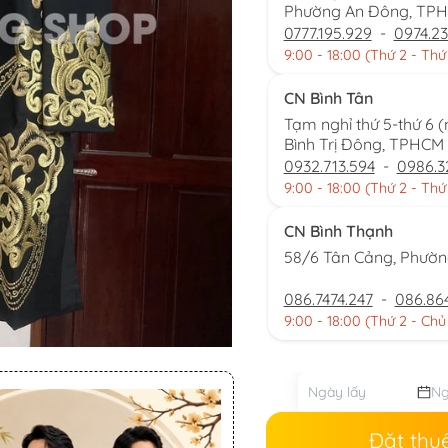
Phường An Đông, TP
0777.195.929
-
0974.23
9:00 - 18:00 (Thứ 2 - Thứ
CN Bình Tân
Tạm nghỉ thứ 5-thứ 6 
Bình Trị Đông, TPHCM
0932.713.594
-
0986.3
9:00 - 18:00 (Thứ 2 - Thứ
CN Bình Thạnh
58/6 Tân Cảng, Phườ
086.7474.247
-
086.86
9:00 - 18:00 (Thứ 2 - Chủ
Đặt thu