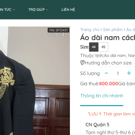
IN TỨC
TRỢ GIÚP
LIÊN HỆ
Trang chủ
Sản phẩm
Áo d
Mã:
SP12431
Áo dài nam cách
Size
:
44
45
Thuộc tính:
Áo dài nam, Na
Hướng dẫn chọn size
Số lượng
Giá thuê:
800.000
Giá bán
Thông tin chi nhánh
*LƯU Ý: Thời gian làm 
CN Quận 5
Tạm nghỉ thứ 5-thứ 6 