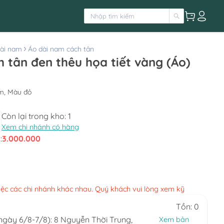
ài nam
Áo dài nam cách tân
 tân đen thêu họa tiết vàng (Áo)
m, Màu đỏ
Còn lại trong kho:
1
Xem chi nhánh có hàng
:
3.000.000
việc các chi nhánh khác nhau. Quý khách vui lòng xem kỹ
Tồn: 0
(ngày 6/8-7/8): 8 Nguyễn Thời Trung,
Xem bản