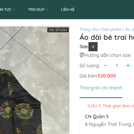
IN TỨC
TRỢ GIÚP
LIÊN HỆ
Trang chủ
Sản phẩm
Áo d
Mã:
SP12961
Áo dài bé trai 
Size
:
6
Hướng dẫn chọn size
Số lượng
Giá bán:
320.000
Thông tin chi nhánh
*LƯU Ý: Thời gian làm 
CN Quận 5
8 Nguyễn Thời Trung