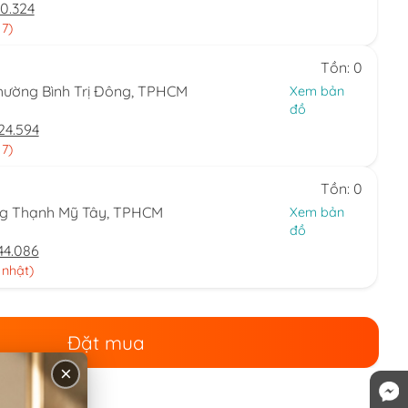
0.324
 7)
Tồn: 0
hường Bình Trị Đông, TPHCM
Xem bản
đồ
24.594
 7)
Tồn: 0
ng Thạnh Mỹ Tây, TPHCM
Xem bản
đồ
44.086
 nhật)
Đặt mua
×