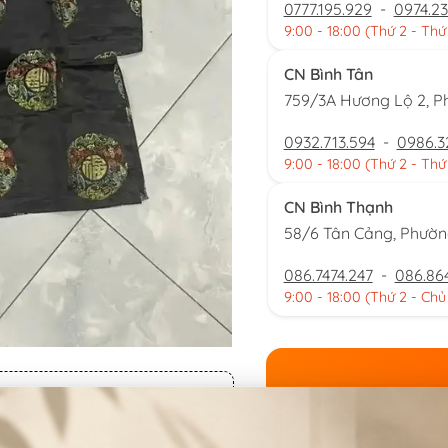
0777.195.929
-
0974.23
9:00 - 18:00 (Thứ 2 - Thứ
CN Bình Tân
759/3A Hương Lộ 2, P
0932.713.594
-
0986.3
9:00 - 18:00 (Thứ 2 - Thứ
CN Bình Thạnh
58/6 Tân Cảng, Phườ
086.7474.247
-
086.86
9:00 - 18:00 (Thứ 2 - Chủ