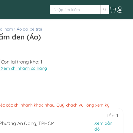
ài nam
Áo dài bé trai
hấm đen (Áo)
Còn lại trong kho:
1
Xem chi nhánh có hàng
việc các chi nhánh khác nhau. Quý khách vui lòng xem kỹ
Tồn: 1
, Phường An Đông, TPHCM
Xem bản
đồ