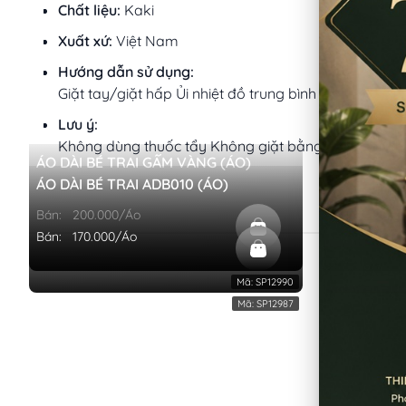
Chất liệu:
Kaki
Xuất xứ:
Việt Nam
Hướng dẫn sử dụng:
Giặt tay/giặt hấp Ủi nhiệt đồ trung bình
Lưu ý:
Không dùng thuốc tẩy Không giặt bằng nước sôi Khô
ÁO DÀI BÉ TRAI GẤM VÀNG (ÁO)
ÁO DÀI BÉ
ÁO DÀI BÉ TRAI ADB010 (ÁO)
ÁO DÀI BÉ
Bán:
200.000/Áo
Bán:
320.0
Bán:
170.000/Áo
Bán:
260.0
Mã:
SP12990
Mã:
SP12987