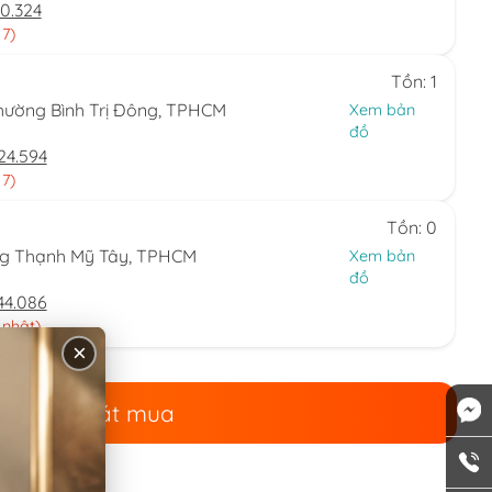
0.324
 7)
Tồn: 1
hường Bình Trị Đông, TPHCM
Xem bản
đồ
24.594
 7)
Tồn: 0
ng Thạnh Mỹ Tây, TPHCM
Xem bản
đồ
44.086
 nhật)
×
Đặt mua