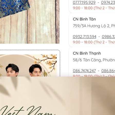
0777.195.929
-
0974.23
9:00 - 18:00 (Thứ 2 - Thứ
CN Bình Tân
759/3A Hương Lộ 2, P
0932.713.594
-
0986.3
9:00 - 18:00 (Thứ 2 - Thứ
CN Bình Thạnh
58/6 Tân Cảng, Phườ
086.7474.247
-
086.86
9:00 - 18:00 (Thứ 2 - Chủ