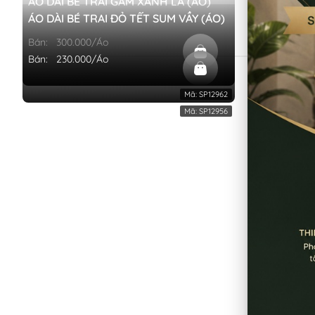
ÁO DÀI BÉ TRAI GẤM XANH LÁ (ÁO)
ÁO DÀI BÉ 
ÁO DÀI BÉ TRAI ĐỎ TẾT SUM VẦY (ÁO)
ÁO DÀI BÉ
Bán:
300.000/Áo
Bán:
290.0
Bán:
230.000/Áo
Bán:
260.0
Mã:
SP12962
Mã:
SP12956