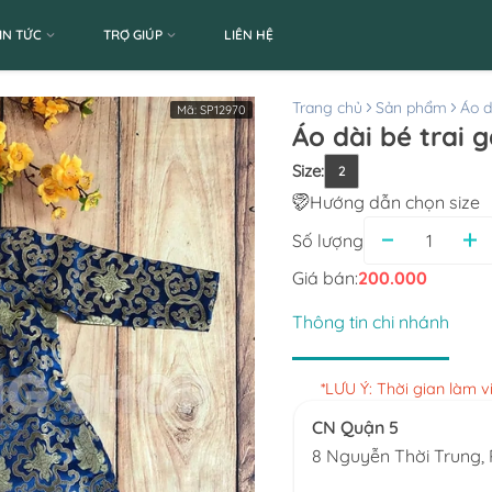
IN TỨC
TRỢ GIÚP
LIÊN HỆ
Trang chủ
Sản phẩm
Áo d
Mã:
SP12970
Áo dài bé trai 
Size
:
2
Hướng dẫn chọn size
Số lượng
Giá bán:
200.000
Thông tin chi nhánh
*LƯU Ý: Thời gian làm 
CN Quận 5
8 Nguyễn Thời Trung