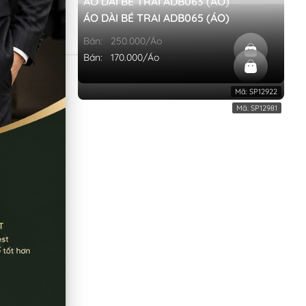
H DƯƠNG
ÁO DÀI BÉ TRAI ADB063 (ÁO)
 VẼ HOA
ÁO DÀI BÉ TRAI ADB065 (ÁO)
Bán:
250.000/Áo
Bán:
170.000/Áo
Mã:
SP12964
Mã:
SP12922
Mã:
SP12969
Mã:
SP12981