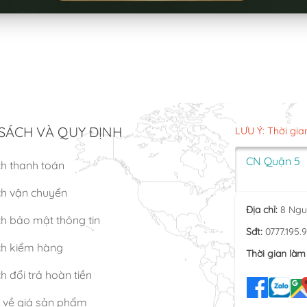
SÁCH VÀ QUY ĐỊNH
LƯU Ý: Thời gia
CN Quận 5
ch thanh toán
ch vận chuyển
Địa chỉ:
8 Ngu
h bảo mật thông tin
Sđt:
0777.195.
ch kiểm hàng
Thời gian làm 
h đổi trả hoàn tiền
n về giá sản phẩm