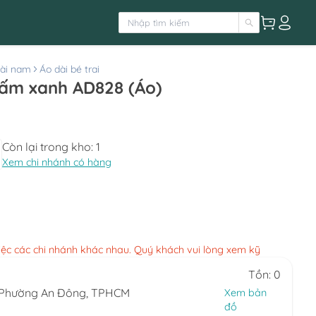
ài nam
Áo dài bé trai
gấm xanh AD828 (Áo)
Còn lại trong kho:
1
Xem chi nhánh có hàng
việc các chi nhánh khác nhau. Quý khách vui lòng xem kỹ
Tồn: 0
, Phường An Đông, TPHCM
Xem bản
đồ