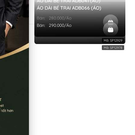
O)
ÁO DÀI BÉ TRAI ADB041 (ÁO)
 ADB047
ÁO DÀI BÉ TRAI ADB066 (ÁO)
Bán:
280.000/Áo
Bán:
290.000/Áo
Mã:
SP12922
Mã:
SP12929
Mã:
SP12925
Mã:
SP12978