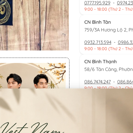
0777.195.929
-
0974.23
9:00 - 18:00 (Thứ 2 - Thứ
CN Bình Tân
759/3A Hương Lộ 2, P
0932.713.594
-
0986.3
9:00 - 18:00 (Thứ 2 - Thứ
CN Bình Thạnh
58/6 Tân Cảng, Phườ
086.7474.247
-
086.86
9:00 - 18:00 (Thứ 2 - Chủ