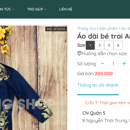
IN TỨC
TRỢ GIÚP
LIÊN HỆ
Trang chủ
Sản phẩm
Áo d
Mã:
SP12938
Áo dài bé trai 
Size
:
1
2
3
6
Hướng dẫn chọn size
Số lượng
Giá bán:
200.000
Thông tin chi nhánh
*LƯU Ý: Thời gian làm 
CN Quận 5
8 Nguyễn Thời Trung