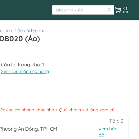
ài nam
Áo dài bé trai
ADB020 (Áo)
Còn lại trong kho:
1
Xem chi nhánh có hàng
việc các chi nhánh khác nhau. Quý khách vui lòng xem kỹ
Tồn: 0
, Phường An Đông, TPHCM
Xem bản
đồ