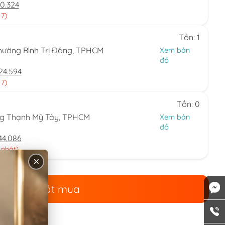
0.324
 7)
Tồn: 1
hường Bình Trị Đông, TPHCM
Xem bản
đồ
24.594
 7)
Tồn: 0
ng Thạnh Mỹ Tây, TPHCM
Xem bản
đồ
44.086
 nhật)
×
Đặt mua