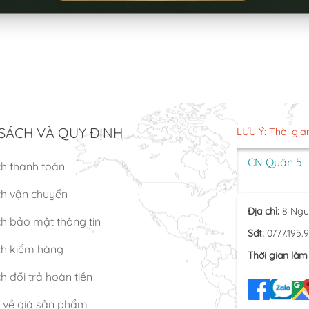
SÁCH VÀ QUY ĐỊNH
LƯU Ý: Thời gia
CN Quận 5
ch thanh toán
ch vận chuyển
Địa chỉ:
8 Ngu
h bảo mật thông tin
Sđt:
0777.195.
ch kiểm hàng
Thời gian làm 
h đổi trả hoàn tiền
n về giá sản phẩm