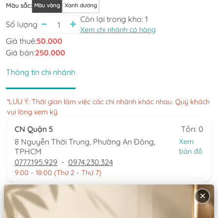
Màu sắc
:
Màu vàng
Xanh dương
Còn lại trong kho:
1
Số lượng
Xem chi nhánh có hàng
Giá thuê:
50.000
Giá bán:
250.000
Thông tin chi nhánh
*LƯU Ý: Thời gian làm việc các chi nhánh khác nhau. Quý khách
vui lòng xem kỹ
CN Quận 5
Tồn: 0
8 Nguyễn Thời Trung, Phường An Đông,
Xem
TPHCM
bản đồ
0777.195.929
-
0974.230.324
9:00 - 18:00 (Thứ 2 - Thứ 7)
CN Bình Tân
Tồn: 1
×
759/3A Hương Lộ 2, Phường Bình Trị Đông,
Xem
TPHCM
bản đồ