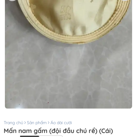
Trang chủ
Sản phẩm
Áo dài cưới
Mấn nam gấm (đội đầu chú rể) (Cái)