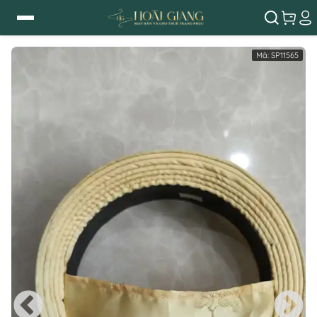
Mã:
SP11565