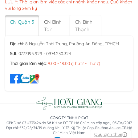
LƯU Ý: Thời gian làm việc các chi nhánh khác nhau. Quý khách
vui lòng xem kỹ
CN Quận 5
CN Bình
CN Bình
Tân
Thạnh
Địa chỉ:
8 Nguyễn Thời Trung, Phường An Đông, TPHCM
Sđt:
0777.195.929 - 0974.230.324
Thời gian làm việc:
9:00 - 18:00 (Thứ 2 - Thứ 7)
CÔNG TY TNHH PICAT
GPKD số 0314333426 do Sở KH và ĐT TP Hồ Chí Minh cấp ngày 05/04/2017
Địa chỉ: 532/28/34/19 đường Khu Y Tế Kỹ Thuật Cao, Phường An Lạc, TP Hồ
Chí Minh, Việt Nam
Quy định thuê