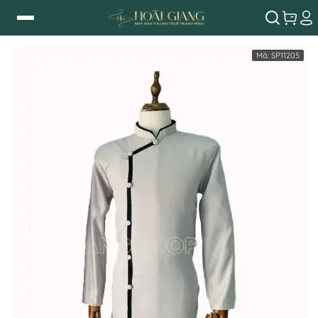
Mã:
SP11205