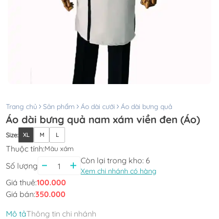
Trang chủ
Sản phẩm
Áo dài cưới
Áo dài bưng quả
Áo dài bưng quả nam xám viền đen (Áo)
Size
:
XL
M
L
Thuộc tính:
Màu xám
Còn lại trong kho:
6
Số lượng
Xem chi nhánh có hàng
Giá thuê:
100.000
Giá bán:
350.000
Mô tả
Thông tin chi nhánh