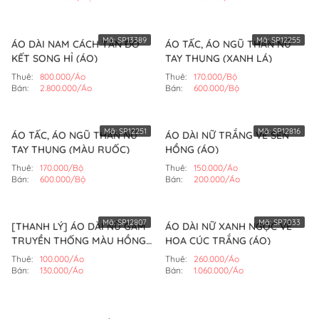
Mã:
SP13389
Mã:
SP12255
ÁO DÀI NAM CÁCH TÂN ĐỎ
ÁO TẤC, ÁO NGŨ THÂN NỮ
KẾT SONG HỈ (ÁO)
TAY THỤNG (XANH LÁ)
Thuê:
800.000/Áo
Thuê:
170.000/Bộ
Bán:
2.800.000/Áo
Bán:
600.000/Bộ
Mã:
SP12251
Mã:
SP12816
ÁO TẤC, ÁO NGŨ THÂN NỮ
ÁO DÀI NỮ TRẮNG VẼ SEN
TAY THỤNG (MÀU RUỐC)
HỒNG (ÁO)
Thuê:
170.000/Bộ
Thuê:
150.000/Áo
Bán:
600.000/Bộ
Bán:
200.000/Áo
Mã:
SP12807
Mã:
SP7033
[THANH LÝ] ÁO DÀI NỮ GẤM
ÁO DÀI NỮ XANH NGỌC VẼ
TRUYỀN THỐNG MÀU HỒNG
HOA CÚC TRẮNG (ÁO)
SEN (ÁO)
Thuê:
100.000/Áo
Thuê:
260.000/Áo
Bán:
130.000/Áo
Bán:
1.060.000/Áo