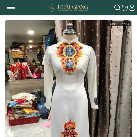
Mã:
SP13384