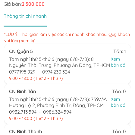
Giá bán:
2.500.000
Thông tin chi nhánh
*LƯU Ý: Thời gian làm việc các chi nhánh khác nhau. Quý khách
vui lòng xem kỹ
CN Quận 5
Tồn: 1
Tạm nghỉ thứ 5-thứ 6 (ngày 6/8-7/8): 8
Xem
Nguyễn Thời Trung, Phường An Đông, TPHCM
bản đồ
0777.195.929
-
0974.230.324
9:00 - 18:00 (Thứ 2 - Thứ 7)
CN Bình Tân
Tồn: 0
Tạm nghỉ thứ 5-thứ 6 (ngày 6/8-7/8): 759/3A
Xem
Hương Lộ 2, Phường Bình Trị Đông, TPHCM
bản đồ
0932.713.594
-
0986.324.594
9:00 - 18:00 (Thứ 2 - Thứ 7)
CN Bình Thạnh
Tồn: 0