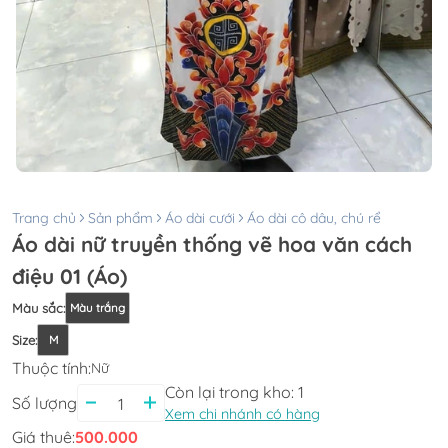
Trang chủ
Sản phẩm
Áo dài cưới
Áo dài cô dâu, chú rể
Áo dài nữ truyền thống vẽ hoa văn cách
điệu 01 (Áo)
Màu sắc
:
Màu trắng
Size
:
M
Thuộc tính:
Nữ
Còn lại trong kho:
1
Số lượng
Xem chi nhánh có hàng
Giá thuê:
500.000