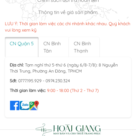
Thông tin về giá sản phẩm
LƯU Ý: Thời gian làm việc các chi nhánh khác nhau. Quý khách
vui lòng xem kỹ
CN Quận 5
CN Bình
CN Bình
Tân
Thạnh
Địa chỉ:
Tạm nghỉ thứ 5-thứ 6 (ngày 6/8-7/8): 8 Nguyễn
Thời Trung, Phường An Đông, TPHCM
Sđt:
0777.195.929 - 0974.230.324
Thời gian làm việc:
9:00 - 18:00 (Thứ 2 - Thứ 7)