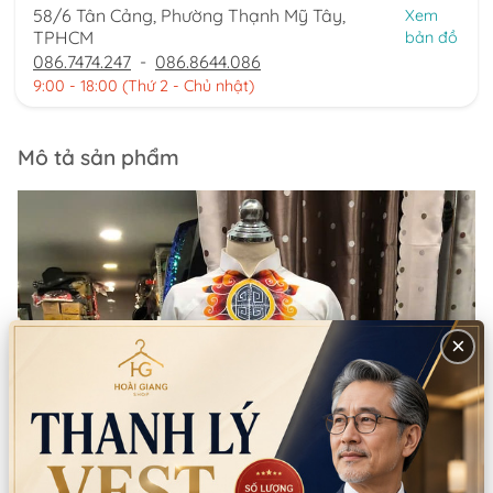
58/6 Tân Cảng, Phường Thạnh Mỹ Tây,
Xem
TPHCM
bản đồ
086.7474.247
-
086.8644.086
9:00 - 18:00 (Thứ 2 - Chủ nhật)
Mô tả sản phẩm
×