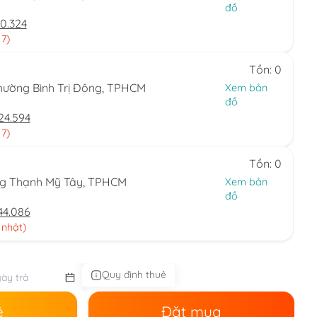
đồ
0.324
 7)
Tồn: 0
hường Bình Trị Đông, TPHCM
Xem bản
đồ
24.594
 7)
Tồn: 0
ng Thạnh Mỹ Tây, TPHCM
Xem bản
đồ
44.086
 nhật)
Quy định thuê
ê
Đặt mua