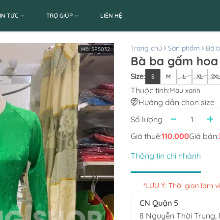
IN TỨC
TRỢ GIÚP
LIÊN HỆ
Trang chủ
Sản phẩm
Bà 
Mã:
SP5032
Bà ba gấm hoa 
Size
:
S
M
L
XL
2X
Thuộc tính:
Màu xanh
Hướng dẫn chọn size
Số lượng
Giá thuê:
110.000
Giá bán:
Thông tin chi nhánh
*LƯU Ý: Thời gian làm 
CN Quận 5
8 Nguyễn Thời Trung