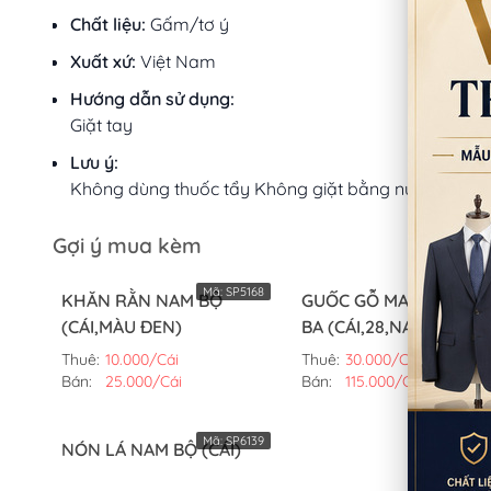
Chất liệu:
Gấm/tơ ý
Xuất xứ:
Việt Nam
Hướng dẫn sử dụng:
Giặt tay
Lưu ý:
Không dùng thuốc tẩy Không giặt bằng nước sôi
Gợi ý mua kèm
Mã:
SP5168
Mã:
SP11
KHĂN RẰN NAM BỘ
GUỐC GỖ MANG VỚI B
(CÁI,MÀU ĐEN)
BA (CÁI,28,NAM)
Thuê:
10.000/Cái
Thuê:
30.000/Cái
Bán:
25.000/Cái
Bán:
115.000/Cái
Mã:
SP6139
NÓN LÁ NAM BỘ (CÁI)