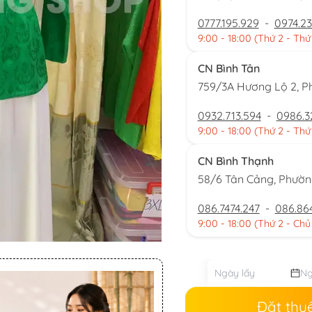
0777.195.929
-
0974.23
9:00 - 18:00 (Thứ 2 - Thứ
CN Bình Tân
759/3A Hương Lộ 2, P
0932.713.594
-
0986.3
9:00 - 18:00 (Thứ 2 - Thứ
CN Bình Thạnh
58/6 Tân Cảng, Phườ
086.7474.247
-
086.86
9:00 - 18:00 (Thứ 2 - Chủ
Đặt thu