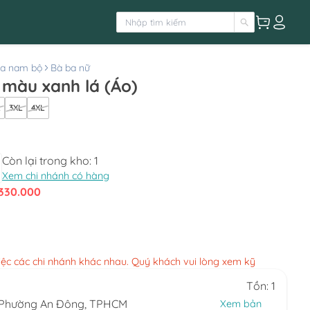
ba nam bộ
Bà ba nữ
màu xanh lá (Áo)
L
3XL
4XL
Còn lại trong kho:
1
Xem chi nhánh có hàng
330.000
việc các chi nhánh khác nhau. Quý khách vui lòng xem kỹ
Tồn: 1
, Phường An Đông, TPHCM
Xem bản