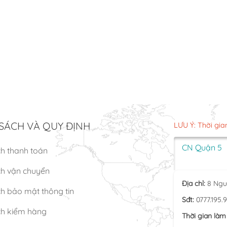
SÁCH VÀ QUY ĐỊNH
LƯU Ý: Thời gia
CN Quận 5
ch thanh toán
ch vận chuyển
Địa chỉ:
8 Ngu
h bảo mật thông tin
Sđt:
0777.195.
ch kiểm hàng
Thời gian làm 