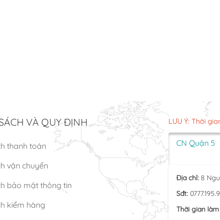
SÁCH VÀ QUY ĐỊNH
LƯU Ý: Thời gia
CN Quận 5
ch thanh toán
ch vận chuyển
Địa chỉ:
8 Ngu
h bảo mật thông tin
Sđt:
0777.195.
ch kiểm hàng
Thời gian làm 