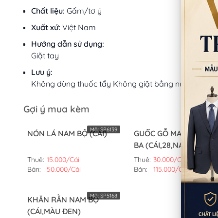
Chất liệu:
Gấm/tơ ý
Xuất xứ:
Việt Nam
Hướng dẫn sử dụng:
Giặt tay
Lưu ý:
Không dùng thuốc tẩy Không giặt bằng nước sôi
Gợi ý mua kèm
Mã:
SP6139
Mã:
SP11
NÓN LÁ NAM BỘ (CÁI)
GUỐC GỖ MANG VỚI B
BA (CÁI,28,NAM)
Thuê:
15.000/Cái
Thuê:
30.000/Cái
Bán:
50.000/Cái
Bán:
115.000/Cái
Mã:
SP5168
KHĂN RẰN NAM BỘ
(CÁI,MÀU ĐEN)