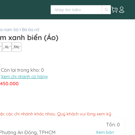
ba nam bộ
Bà ba nữ
m xanh biển (Áo)
XL
3XL
Còn lại trong kho:
0
Xem chi nhánh có hàng
450.000
việc các chi nhánh khác nhau. Quý khách vui lòng xem kỹ
Tồn: 0
, Phường An Đông, TPHCM
Xem bản