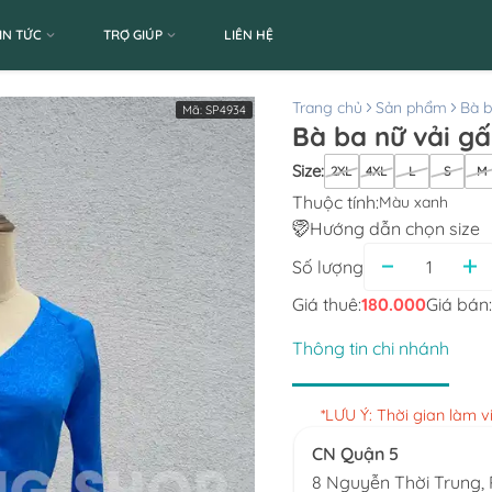
IN TỨC
TRỢ GIÚP
LIÊN HỆ
Trang chủ
Sản phẩm
Bà 
Mã:
SP4934
Bà ba nữ vải gấ
Size
:
2XL
4XL
L
S
M
Thuộc tính:
Màu xanh
Hướng dẫn chọn size
Số lượng
Giá thuê:
180.000
Giá bán:
Thông tin chi nhánh
*LƯU Ý: Thời gian làm 
CN Quận 5
8 Nguyễn Thời Trung