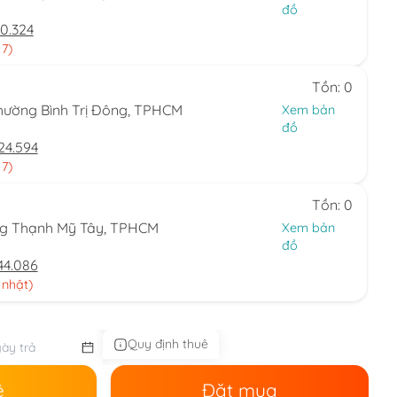
đồ
0.324
 7)
Tồn: 0
hường Bình Trị Đông, TPHCM
Xem bản
đồ
24.594
 7)
Tồn: 0
ng Thạnh Mỹ Tây, TPHCM
Xem bản
đồ
44.086
 nhật)
Quy định thuê
ê
Đặt mua