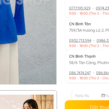
0777.195.929
-
0974.23
9:00 - 18:00 (Thứ 2 - Thứ
CN Bình Tân
759/3A Hương Lộ 2, P
0932.713.594
-
0986.3
9:00 - 18:00 (Thứ 2 - Thứ
CN Bình Thạnh
58/6 Tân Cảng, Phườ
086.7474.247
-
086.86
9:00 - 18:00 (Thứ 2 - Chủ
Đặt thu