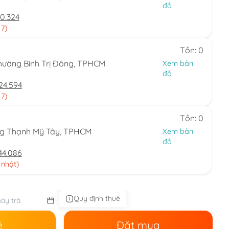
đồ
0.324
 7)
Tồn: 0
hường Bình Trị Đông, TPHCM
Xem bản
đồ
24.594
 7)
Tồn: 0
ng Thạnh Mỹ Tây, TPHCM
Xem bản
đồ
44.086
 nhật)
Quy định thuê
ê
Đặt mua