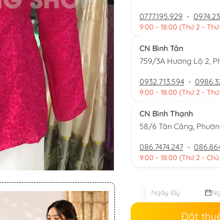
0777.195.929
-
0974.23
9:00 - 18:00 (Thứ 2 - Thứ
CN Bình Tân
759/3A Hương Lộ 2, P
0932.713.594
-
0986.3
9:00 - 18:00 (Thứ 2 - Thứ
CN Bình Thạnh
58/6 Tân Cảng, Phườ
086.7474.247
-
086.86
9:00 - 18:00 (Thứ 2 - Chủ
Đặt thu