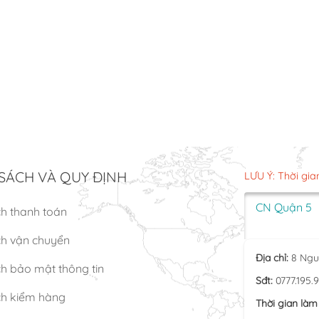
SÁCH VÀ QUY ĐỊNH
LƯU Ý: Thời gia
CN Quận 5
ch thanh toán
ch vận chuyển
Địa chỉ:
8 Ngu
h bảo mật thông tin
Sđt:
0777.195.
ch kiểm hàng
Thời gian làm 