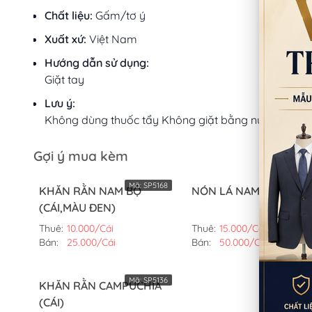
Chất liệu:
Gấm/tơ ý
Xuất xứ:
Việt Nam
Hướng dẫn sử dụng:
Giặt tay
Lưu ý:
Không dùng thuốc tẩy Không giặt bằng nước sôi
Gợi ý mua kèm
Mã:
SP5168
Mã:
SP61
KHĂN RẰN NAM BỘ
NÓN LÁ NAM BỘ (CÁI)
(CÁI,MÀU ĐEN)
Thuê:
10.000/Cái
Thuê:
15.000/Cái
Bán:
25.000/Cái
Bán:
50.000/Cái
Mã:
SP5136
KHĂN RẰN CAMPUCHIA
(CÁI)