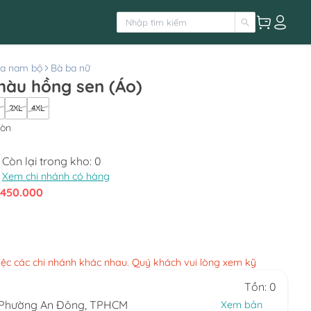
ba nam bộ
Bà ba nữ
àu hồng sen (Áo)
2XL
4XL
ròn
Còn lại trong kho:
0
Xem chi nhánh có hàng
450.000
việc các chi nhánh khác nhau. Quý khách vui lòng xem kỹ
Tồn: 0
, Phường An Đông, TPHCM
Xem bản