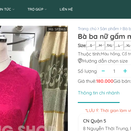
IN TỨC
TRỢ GIÚP
LIÊN HỆ
Trang chủ
Sản phẩm
Bà 
Mã:
SP3965
Bà ba nữ gấm m
Size
:
S
M
3XL
L
XL
Thuộc tính:
Màu hồng, Cổ t
Hướng dẫn chọn size
Số lượng
Giá thuê:
180.000
Giá bán:
Thông tin chi nhánh
*LƯU Ý: Thời gian làm 
CN Quận 5
8 Nguyễn Thời Trung