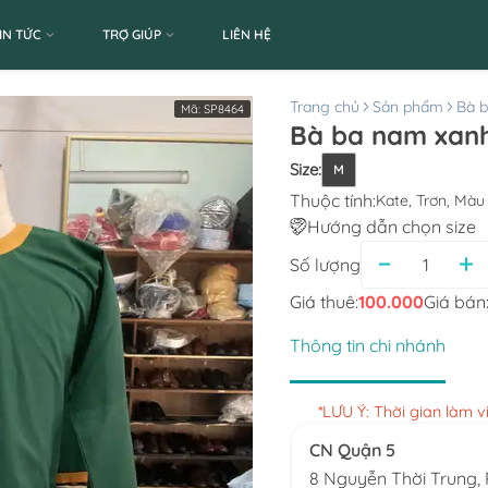
IN TỨC
TRỢ GIÚP
LIÊN HỆ
Trang chủ
Sản phẩm
Bà 
Mã:
SP8464
Bà ba nam xanh 
Size
:
M
Thuộc tính:
Kate, Trơn, Màu
Hướng dẫn chọn size
Số lượng
Giá thuê:
100.000
Giá bán
Thông tin chi nhánh
*LƯU Ý: Thời gian làm 
CN Quận 5
8 Nguyễn Thời Trung