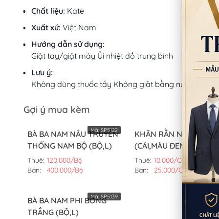
Chất liệu:
Kate
Xuất xứ:
Việt Nam
Hướng dẫn sử dụng:
Giặt tay/giặt máy Ủi nhiệt đồ trung bình
Lưu ý:
Không dùng thuốc tẩy Không giặt bằng nước sôi
Gợi ý mua kèm
Mã:
SP5122
Mã:
SP51
BÀ BA NAM NÂU TRUYỀN
KHĂN RẰN NAM BỘ
THỐNG NAM BỘ (BỘ,L)
(CÁI,MÀU ĐEN)
Thuê:
120.000/Bộ
Thuê:
10.000/Cái
Bán:
400.000/Bộ
Bán:
25.000/Cái
Mã:
SP5139
BÀ BA NAM PHI BÓNG
TRẮNG (BỘ,L)