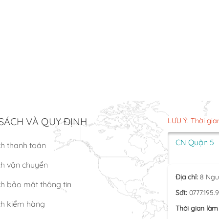
SÁCH VÀ QUY ĐỊNH
LƯU Ý: Thời gia
CN Quận 5
ch thanh toán
ch vận chuyển
Địa chỉ:
8 Ngu
h bảo mật thông tin
Sđt:
0777.195.
ch kiểm hàng
Thời gian làm 