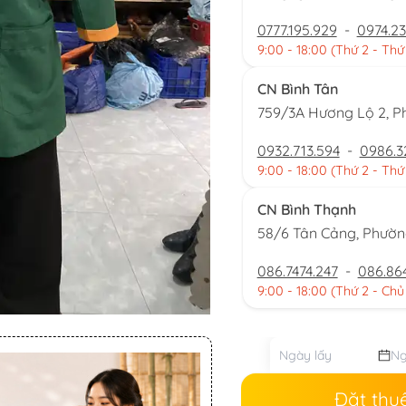
0777.195.929
-
0974.23
9:00 - 18:00 (Thứ 2 - Thứ
CN Bình Tân
759/3A Hương Lộ 2, P
0932.713.594
-
0986.3
9:00 - 18:00 (Thứ 2 - Thứ
CN Bình Thạnh
58/6 Tân Cảng, Phườ
086.7474.247
-
086.86
9:00 - 18:00 (Thứ 2 - Chủ
Đặt thu