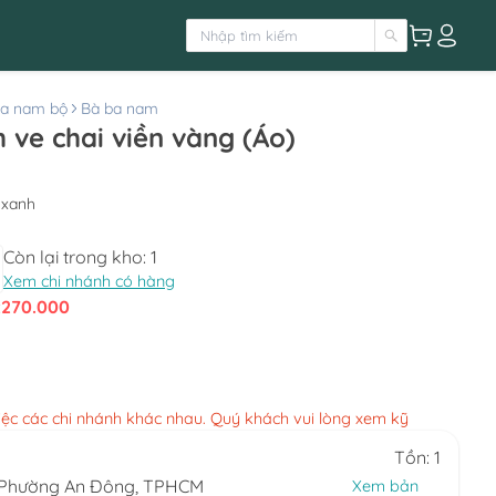
ba nam bộ
Bà ba nam
ve chai viền vàng (Áo)
 xanh
Còn lại trong kho:
1
Xem chi nhánh có hàng
:
270.000
việc các chi nhánh khác nhau. Quý khách vui lòng xem kỹ
Tồn: 1
, Phường An Đông, TPHCM
Xem bản