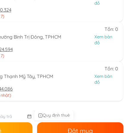
đồ
0.324
 7)
Tồn: 0
hường Bình Trị Đông, TPHCM
Xem bản
đồ
24.594
 7)
Tồn: 0
ng Thạnh Mỹ Tây, TPHCM
Xem bản
đồ
44.086
 nhật)
Quy định thuê
ê
Đặt mua