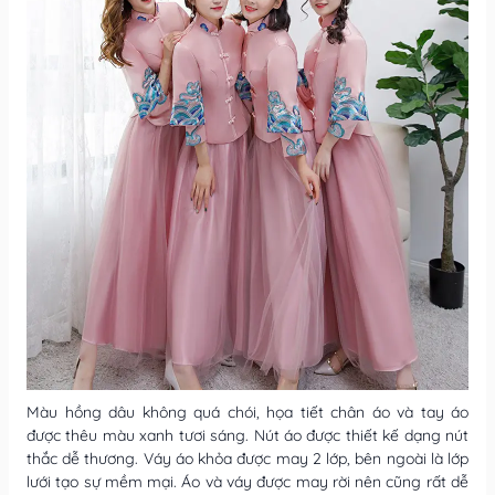
Màu hồng dâu không quá chói, họa tiết chân áo và tay áo
được thêu màu xanh tươi sáng. Nút áo được thiết kế dạng nút
thắc dễ thương. Váy áo khỏa được may 2 lớp, bên ngoài là lớp
lưới tạo sự mềm mại. Áo và váy được may rời nên cũng rất dễ