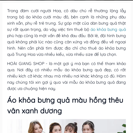
Trong đám cưới người Hoa, cô dâu chú rễ thường lộng lẫy
trong bộ áo khỏa cưới màu đỏ, bên cạnh là những phụ dâu
xinh xắn, phụ rễ trẻ trung. Sự góp mặt của dàn bưng quả thật
sự rất quan trọng, do vậy việc tìm thuê bộ
áo khỏa bưng quả
phù hợp cũng là một vấn đề khá đau đầu. Bởi lẻ, đội hình bưng
quả không phải lúc nào cũng cân xứng và đồng đều về ngoại
hình. Nên cần phải tìm được địa chỉ cho thuê áo khỏa bưng
quả Trung Hoa vừa nhiều kiểu, vừa nhiều size để lựa chọn.
HOÀI GIANG SHOP - là một gợi ý mà bạn có thể tham khảo
qua. Nơi đây có nhiều mẫu áo khỏa bưng quả đẹp, có rất
nhiều kích cỡ khác nhau mà nhiều nơi khác không có đủ. Hôm
nay chúng tôi xin gợi ý qua vài mẫu áo khỏa bưng quả đang
được ưa chuộng hiện nay.
Áo khỏa bưng quả màu hồng thêu
vân xanh dương