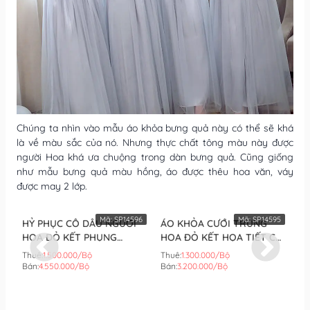
Chúng ta nhìn vào mẫu áo khỏa bưng quả này có thể sẽ khá
là về màu sắc của nó. Nhưng thực chất tông màu này được
người Hoa khá ưa chuộng trong dàn bưng quả. Cũng giống
như mẫu bưng quả màu hồng, áo được thêu hoa văn, váy
được may 2 lớp.
Mã:
SP14596
Mã:
SP14595
HỶ PHỤC CÔ DÂU NGƯỜI
ÁO KHỎA CƯỚI TRUNG
ÁO
HOA ĐỎ KẾT PHỤNG
HOA ĐỎ KẾT HỌA TIẾT CÔ
PHỐI VÀNG
HOÀNG (BỘ)
DÂU (BỘ)
(B
Thuê:
1.500.000/Bộ
Thuê:
1.300.000/Bộ
Th
Bán:
4.550.000/Bộ
Bán:
3.200.000/Bộ
Bá