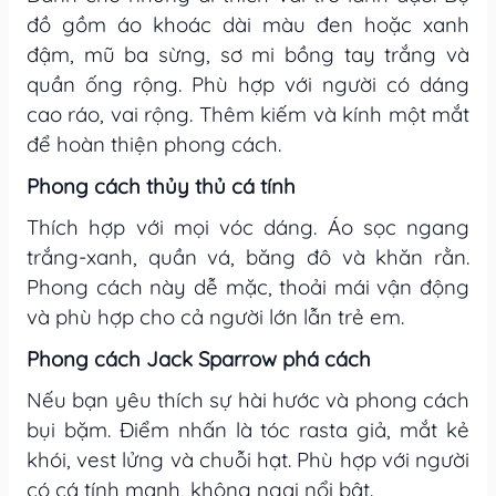
đồ gồm áo khoác dài màu đen hoặc xanh
đậm, mũ ba sừng, sơ mi bồng tay trắng và
quần ống rộng. Phù hợp với người có dáng
cao ráo, vai rộng. Thêm kiếm và kính một mắt
để hoàn thiện phong cách.
Phong cách thủy thủ cá tính
Thích hợp với mọi vóc dáng. Áo sọc ngang
trắng-xanh, quần vá, băng đô và khăn rằn.
Phong cách này dễ mặc, thoải mái vận động
và phù hợp cho cả người lớn lẫn trẻ em.
Phong cách Jack Sparrow phá cách
Nếu bạn yêu thích sự hài hước và phong cách
bụi bặm. Điểm nhấn là tóc rasta giả, mắt kẻ
khói, vest lửng và chuỗi hạt. Phù hợp với người
có cá tính mạnh, không ngại nổi bật.