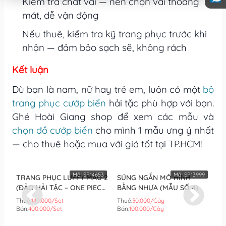
Kiểm tra chất vải — nên chọn vải thoáng
mát, dễ vận động
Nếu thuê, kiểm tra kỹ trang phục trước khi
nhận — đảm bảo sạch sẽ, không rách
Kết luận
Dù bạn là nam, nữ hay trẻ em, luôn có một
bộ
trang phục cướp biển
hải tặc phù hợp với bạn.
Ghé Hoài Giang shop để xem các mẫu và
chọn đồ cướp biển
cho mình 1 mẫu ưng ý nhất
— cho thuê hoặc mua với giá tốt tại TP.HCM!
Mã:
SP14653
Mã:
SP13999
TRANG PHỤC LUFFY MẪU 2
SÚNG NGẮN MÔ HÌNH
S
(ĐẢO HẢI TẶC – ONE PIECE)
BẰNG NHỰA (MẪU SỐ 4)
BẰ
(SET)
Thuê:
140.000/Set
Thuê:
30.000/Cây
Th
Bán:
400.000/Set
Bán:
100.000/Cây
Bá