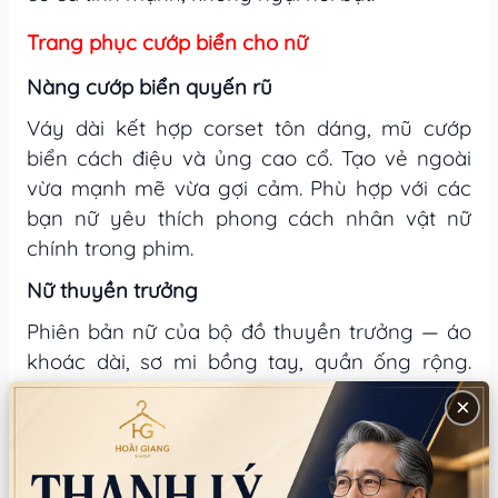
Trang phục cướp biển cho nữ
Nàng cướp biển quyến rũ
Váy dài kết hợp corset tôn dáng, mũ cướp
biển cách điệu và ủng cao cổ. Tạo vẻ ngoài
vừa mạnh mẽ vừa gợi cảm. Phù hợp với các
bạn nữ yêu thích phong cách nhân vật nữ
chính trong phim.
Nữ thuyền trưởng
Phiên bản nữ của bộ đồ thuyền trưởng — áo
khoác dài, sơ mi bồng tay, quần ống rộng.
Mạnh mẽ nhưng vẫn giữ được nét nữ tính. Phù
×
hợp cho những bạn nữ thích phong cách lãnh
đạo.