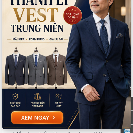
Trang phục cướp biển cho trẻ em
Hoài Giang shop có các bộ đồ cướp biển trẻ
em với chất liệu an toàn, thoáng mát, dễ mặc
và cởi. Thiết kế sinh động, nhiều màu sắc —
phù hợp cho bé từ 3-12 tuổi. Các bé trai
thường chọn thuyền trưởng hoặc thủy thủ, bé
gái thích nàng cướp biển công chúa.
Mẹo chọn trang phục cướp biển đẹp
Chọn size vừa vặn — không quá rộng làm
mất dáng, không quá chật gây khó chịu
Ưu tiên bộ có phụ kiện đi kèm — kiếm, mũ,
kính giúp bộ đồ thêm sinh động
Nếu đi nhóm, chọn các nhân vật khác nhau
để tạo sự đa dạng