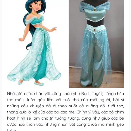
Nhắc đến các nhân vật công chúa như Bạch Tuyết, công chúa
tóc mây....luôn gắn liền với tuổi thơ của mỗi người, bởi vì
những câu chuyện đã đi theo suốt cả quãng đời tuổi thơ,
thông qua lời kể của các bà, các mẹ. Chính vì vậy, các bộ phim
hoạt hình sẽ làm cho trí tưởng tượng, cũng như giúp các bé
được hóa thân vào những nhân vật công chúa mà mình yêu
thích.