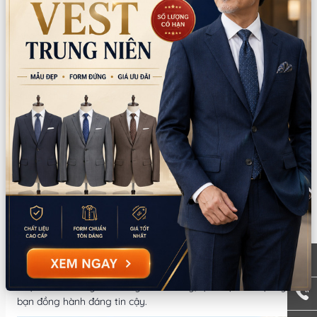
tượng khách hàng.
Khách hàng đến với Hoài Giang Shop sẽ hoàn toàn yên tâm
về chất lượng của các bộ trang phục. Bởi vì chúng tôi có đội
ngũ nhân viên có tay nghề, có kinh nghiệm, nên sẽ gia công
một cách tỉ mĩ, kỹ lưỡng, để cho ra đời những bộ trang phục
không chỉ đẹp về kiểu dáng, mà còn rất tinh tế.
Nên thuê trang phục công chúa cổ
tích ở Hoài Giang Shop?
Hiện nay trên thị trường có rất nhiều
địa chỉ cho thuê trang
phục hoạt hình cổ tích
đáp ứng nhu cầu của khách hàng. Tuy
nhiên không phải địa chỉ nào cũng làm khách hàng hài lòng,
bởi rất nhiều địa chỉ cho thuê trang phục kém chất lượng,
không chịu đầu tư, nên trang phục nghèo nàn, và lỗi mốt.
Luôn bắt kịp với xu hướng, cũng như nắm bắt được nhu cầu,
sở thích của khách hàng, do vậy Hoài Giang Shop đã luôn
được khách hàng tin tưởng và hài lòng, lựa chọn là một người
bạn đồng hành đáng tin cậy.