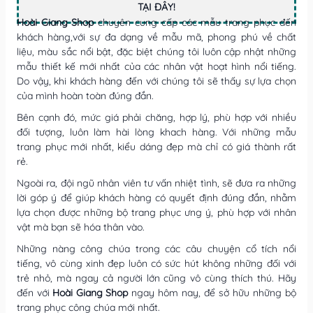
TẠI ĐÂY!
Hoài Giang Shop
chuyên cung cấp các mẫu trang phục đến
khách hàng,với sự đa dạng về mẫu mã, phong phú về chất
liệu, màu sắc nổi bật, đặc biệt chúng tôi luôn cập nhật những
mẫu thiết kế mới nhất của các nhân vật hoạt hình nổi tiếng.
Do vậy, khi khách hàng đến với chúng tôi sẽ thấy sự lựa chọn
của mình hoàn toàn đúng đắn.
Bên cạnh đó, mức giá phải chăng, hợp lý, phù hợp với nhiều
đối tượng, luôn làm hài lòng khach hàng. Với những mẫu
trang phục mới nhất, kiểu dáng đẹp mà chỉ có giá thành rất
rẻ.
Ngoài ra, đội ngũ nhân viên tư vấn nhiệt tình, sẽ đưa ra những
lời góp ý để giúp khách hàng có quyết định đúng đắn, nhằm
lựa chọn được những bộ trang phục ưng ý, phù hợp với nhân
vật mà bạn sẽ hóa thân vào.
Những nàng công chúa trong các câu chuyện cổ tích nổi
tiếng, vô cùng xinh đẹp luôn có sức hút không những đối với
trẻ nhỏ, mà ngay cả người lớn cũng vô cùng thích thú. Hãy
đến với
Hoài Giang Shop
ngay hôm nay, để sở hữu những bộ
trang phục công chúa mới nhất.