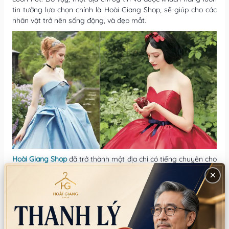
tin tưởng lựa chọn chính là Hoài Giang Shop, sẽ giúp cho các
nhân vật trở nên sống động, và đẹp mắt.
Hoài Giang Shop
đã trở thành một địa chỉ có tiếng chuyên cho
thuê trang phục, chúng tôi có nhiều năm kinh nghiệm, cũng
×
như trở thành địa chỉ hàng đầu của khách hàng mỗi khi có nhu
cầu.
Với sự đa dạng về mẫu mã các trang phục, nhất là các bộ
trang phục công chúa hoạt hình cổ tích, cùng với những thiết
kế mới nhất, màu sắc nổi bật, đã đáp ứng nhu cầu của mọi đối