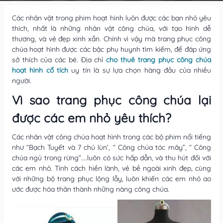
Các nhân vật trong phim hoạt hình luôn được các bạn nhỏ yêu
thích, nhất là những nhân vật công chúa, với tạo hình dễ
thương, và vẻ đẹp xinh xắn. Chính vì vậy mà trang phục công
chúa hoạt hình được các bậc phụ huynh tìm kiếm, để đáp ứng
sở thích của các bé. Địa chỉ
cho thuê trang phục công chúa
hoạt hình cổ tích
uy tín là sự lựa chọn hàng đầu của nhiều
người.
Vì sao trang phục công chúa lại
được các em nhỏ yêu thích?
Các nhân vật công chúa hoạt hình trong các bộ phim nổi tiếng
như “Bạch Tuyết và 7 chú lùn’, “ Công chúa tóc mây”, “ Công
chúa ngủ trong rừng”....luôn có sức hấp dẫn, và thu hút đối với
các em nhỏ. Tính cách hiền lành, vẻ bề ngoài xinh đẹp, cùng
với những bộ trang phục lộng lẫy, luôn khiến các em nhỏ ao
ước được hóa thân thành những nàng công chúa.