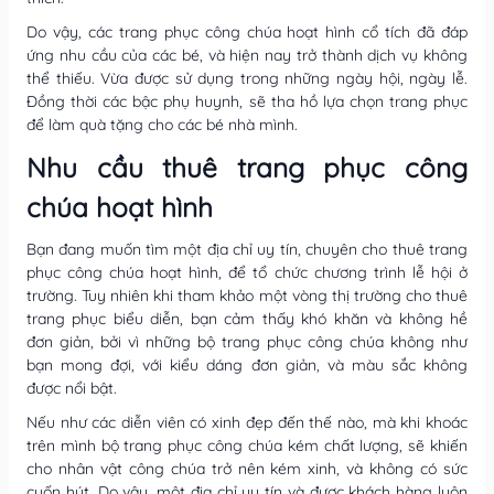
Do vậy, các trang phục công chúa hoạt hình cổ tích đã đáp
ứng nhu cầu của các bé, và hiện nay trở thành dịch vụ không
thể thiếu. Vừa được sử dụng trong những ngày hội, ngày lễ.
Đồng thời các bậc phụ huynh, sẽ tha hồ lựa chọn trang phục
để làm quà tặng cho các bé nhà mình.
Nhu cầu thuê trang phục công
chúa hoạt hình
Bạn đang muốn tìm một địa chỉ uy tín, chuyên cho thuê trang
phục công chúa hoạt hình, để tổ chức chương trình lễ hội ở
trường. Tuy nhiên khi tham khảo một vòng thị trường cho thuê
trang phục biểu diễn, bạn cảm thấy khó khăn và không hề
đơn giản, bởi vì những bộ trang phục công chúa không như
bạn mong đợi, với kiểu dáng đơn giản, và màu sắc không
được nổi bật.
Nếu như các diễn viên có xinh đẹp đến thế nào, mà khi khoác
trên mình bộ trang phục công chúa kém chất lượng, sẽ khiến
cho nhân vật công chúa trở nên kém xinh, và không có sức
cuốn hút. Do vậy, một địa chỉ uy tín và được khách hàng luôn