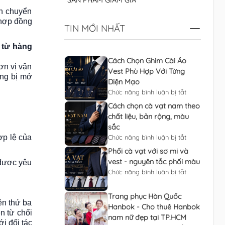
SẢN PHẨM GIẢM GIÁ
ận chuyển
 hợp đồng
TIN MỚI NHẤT
 từ hàng
Cách Chọn Ghim Cài Áo
ơn vị vận
Vest Phù Hợp Với Từng
ông bị mở
Diện Mạo
Chức năng bình luận bị tắt
Cách chọn cà vạt nam theo
chất liệu, bản rộng, màu
sắc
ợp lệ của
Chức năng bình luận bị tắt
Phối cà vạt với sơ mi và
vest - nguyên tắc phối màu
được yêu
Chức năng bình luận bị tắt
Trang phục Hàn Quốc
ên thứ ba
Hanbok - Cho thuê Hanbok
n từ chối
nam nữ đẹp tại TP.HCM
ới đối tác