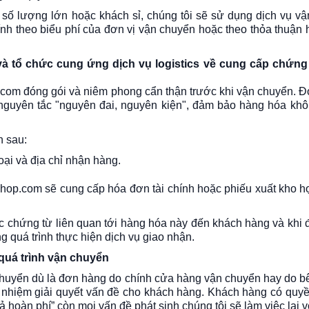
số lượng lớn hoặc khách sỉ, chúng tôi sẽ sử dụng dịch vụ v
ính theo biểu phí của đơn vị vận chuyển hoặc theo thỏa thuận
và
tổ chức cung ứng dịch vụ logistics về cung cấp chứng
.com
đóng gói và niêm phong cẩn thận trước khi vận chuyển. Đ
nguyên tắc "nguyên đai, nguyên kiện", đảm bảo hàng hóa kh
n sau:
ại và địa chỉ nhận hàng.
shop.com
sẽ cung cấp hóa đơn tài chính hoặc phiếu xuất kho h
c chứng từ liên quan tới hàng hóa này
đến khách hàng và
khi 
 quá trình thực hiện dịch vụ giao nhận.
quá trình vận chuyển
 chuyển dù là đơn hàng do chính cửa hàng vận chuyển hay do b
ch nhiệm giải quyết vấn đề cho khách hàng. Khách hàng có quyề
ả hoàn phí” còn mọi vấn đề phát sinh chúng tôi sẽ làm việc lại v