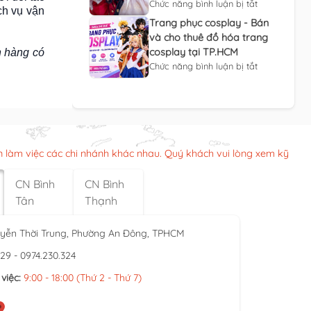
Chức năng bình luận bị tắt
ch vụ vận
Trang phục cosplay - Bán
và cho thuê đồ hóa trang
cosplay tại TP.HCM
h hàng có
Chức năng bình luận bị tắt
n làm việc các chi nhánh khác nhau. Quý khách vui lòng xem kỹ
CN Bình
CN Bình
Tân
Thạnh
yễn Thời Trung, Phường An Đông, TPHCM
929 - 0974.230.324
việc:
9:00 - 18:00 (Thứ 2 - Thứ 7)