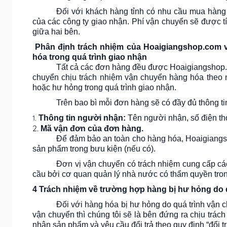
Đối với khách hàng tỉnh
có nhu cầu
mua
hàng
của các công ty giao nhận. Phí vận chuyển sẽ được t
giữa hai bên
.
Phân định trách nhiệm
của
Hoaigiangshop.com
hóa trong quá trình giao nhận
Tất cả các đơn hàng đều được
Hoaigiangshop
chuyển chịu trách nhiệm vận chuyển hàng hóa theo 
hoặc hư hỏng trong quá trình giao nhận.
Trên bao bì mỗi đơn hàng sẽ có đầy đủ thông ti
Thông tin người nhận:
Tên người nhận, số điện tho
Mã vận đơn của đơn hàng.
Để đảm bảo an toàn cho hàng hóa,
Hoaigiang
sản phẩm trong bưu kiện (nếu có).
Đơn vị vận chuyển có trách nhiệm cung cấp cá
cầu bởi cơ quan quản lý nhà nước có thẩm quyền trong
4
Trách nhiệm về trường hợp hàng bị hư hỏng do 
Đối với hàng hóa bị hư hỏng do quá trình vận
vận chuyển thì chúng tôi sẽ là bên đứng ra chịu trá
nhận sản phẩm và yêu cầu đổi trả theo quy định “đổi tr