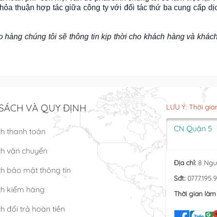
hỏa thuận hợp tác giữa công ty với đối tác thứ ba cung cấp dị
o hàng chúng tôi sẽ thông tin kịp thời cho khách hàng và khác
SÁCH VÀ QUY ĐỊNH
LƯU Ý: Thời gia
CN Quận 5
ch thanh toán
ch vận chuyển
Địa chỉ:
8 Ngu
h bảo mật thông tin
Sđt:
0777.195.
ch kiểm hàng
Thời gian làm 
h đổi trả hoàn tiền